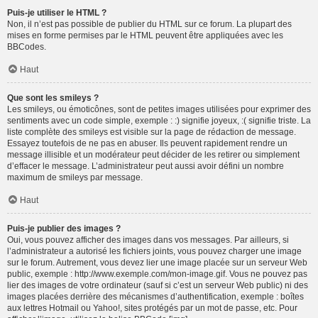
Puis-je utiliser le HTML ?
Non, il n’est pas possible de publier du HTML sur ce forum. La plupart des
mises en forme permises par le HTML peuvent être appliquées avec les
BBCodes.
Haut
Que sont les smileys ?
Les smileys, ou émoticônes, sont de petites images utilisées pour exprimer des
sentiments avec un code simple, exemple : :) signifie joyeux, :( signifie triste. La
liste complète des smileys est visible sur la page de rédaction de message.
Essayez toutefois de ne pas en abuser. Ils peuvent rapidement rendre un
message illisible et un modérateur peut décider de les retirer ou simplement
d’effacer le message. L’administrateur peut aussi avoir défini un nombre
maximum de smileys par message.
Haut
Puis-je publier des images ?
Oui, vous pouvez afficher des images dans vos messages. Par ailleurs, si
l’administrateur a autorisé les fichiers joints, vous pouvez charger une image
sur le forum. Autrement, vous devez lier une image placée sur un serveur Web
public, exemple : http://www.exemple.com/mon-image.gif. Vous ne pouvez pas
lier des images de votre ordinateur (sauf si c’est un serveur Web public) ni des
images placées derrière des mécanismes d’authentification, exemple : boîtes
aux lettres Hotmail ou Yahoo!, sites protégés par un mot de passe, etc. Pour