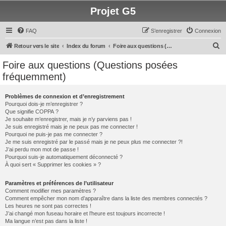
Projet G5
FAQ
S’enregistrer
Connexion
R
Retour vers le site
Index du forum
Foire aux questions (Questions posées fréquemment)
e
Foire aux questions (Questions posées
c
fréquemment)
h
e
Problèmes de connexion et d’enregistrement
Pourquoi dois-je m’enregistrer ?
r
Que signifie COPPA ?
c
Je souhaite m’enregistrer, mais je n’y parviens pas !
Je suis enregistré mais je ne peux pas me connecter !
h
Pourquoi ne puis-je pas me connecter ?
Je me suis enregistré par le passé mais je ne peux plus me connecter ?!
e
J’ai perdu mon mot de passe !
r
Pourquoi suis-je automatiquement déconnecté ?
À quoi sert « Supprimer les cookies » ?
Paramètres et préférences de l’utilisateur
Comment modifier mes paramètres ?
Comment empêcher mon nom d’apparaître dans la liste des membres connectés ?
Les heures ne sont pas correctes !
J’ai changé mon fuseau horaire et l’heure est toujours incorrecte !
Ma langue n’est pas dans la liste !