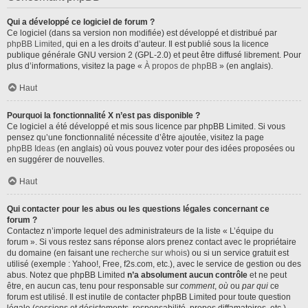
Qui a développé ce logiciel de forum ?
Ce logiciel (dans sa version non modifiée) est développé et distribué par
phpBB Limited
, qui en a les droits d’auteur. Il est publié sous la licence
publique générale GNU version 2 (GPL-2.0) et peut être diffusé librement. Pour
plus d’informations, visitez la page «
À propos de phpBB
» (en anglais).
Haut
Pourquoi la fonctionnalité X n’est pas disponible ?
Ce logiciel a été développé et mis sous licence par phpBB Limited. Si vous
pensez qu’une fonctionnalité nécessite d’être ajoutée, visitez la page
phpBB Ideas
(en anglais) où vous pouvez voter pour des idées proposées ou
en suggérer de nouvelles.
Haut
Qui contacter pour les abus ou les questions légales concernant ce
forum ?
Contactez n’importe lequel des administrateurs de la liste « L’équipe du
forum ». Si vous restez sans réponse alors prenez contact avec le propriétaire
du domaine (en faisant une
recherche sur whois
) ou si un service gratuit est
utilisé (exemple : Yahoo!, Free, f2s.com, etc.), avec le service de gestion ou des
abus. Notez que phpBB Limited
n’a absolument aucun contrôle
et ne peut
être, en aucun cas, tenu pour responsable sur
comment
,
où
ou
par qui
ce
forum est utilisé. Il est inutile de contacter phpBB Limited pour toute question