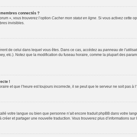
s membres connectés ?
forum », vous trouverez l’option
Cacher mon statut en ligne
. Si vous activez cette o
es invisibles.
ifférent de celui dans lequel vous êtes. Dans ce cas, accédez au
panneau de l’utilisa
ney, etc.). Notez que la modification du fuseau horaire, comme la plupart des para
ecte !
aire et que l’heure est toujours incorrecte, il se peut que le serveur ne soit pas à
installé votre langue ou bien que personne n’ait encore traduit phpBB dans votre l
s à créer et partager une nouvelle traduction. Vous trouverez plus d’informations sur l