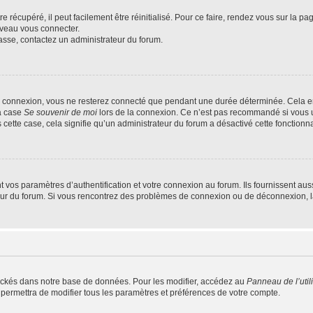
 récupéré, il peut facilement être réinitialisé. Pour ce faire, rendez vous sur la p
uveau vous connecter.
passe, contactez un administrateur du forum.
e connexion, vous ne resterez connecté que pendant une durée déterminée. Cela em
la case
Se souvenir de moi
lors de la connexion. Ce n’est pas recommandé si vous u
s cette case, cela signifie qu’un administrateur du forum a désactivé cette fonctionna
os paramètres d’authentification et votre connexion au forum. Ils fournissent aussi
teur du forum. Si vous rencontrez des problèmes de connexion ou de déconnexion, l
ockés dans notre base de données. Pour les modifier, accédez au
Panneau de l’util
 permettra de modifier tous les paramètres et préférences de votre compte.