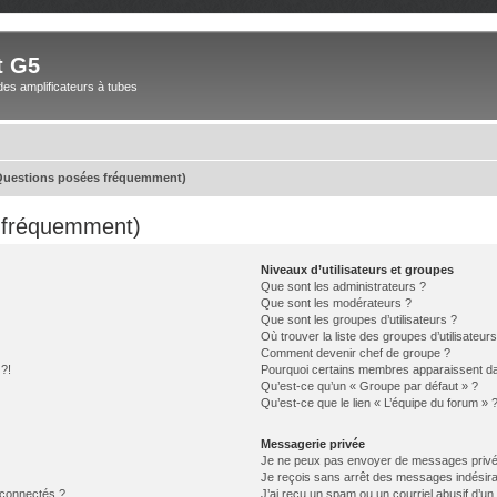
t G5
des amplificateurs à tubes
(Questions posées fréquemment)
s fréquemment)
Niveaux d’utilisateurs et groupes
Que sont les administrateurs ?
Que sont les modérateurs ?
Que sont les groupes d’utilisateurs ?
Où trouver la liste des groupes d’utilisateur
Comment devenir chef de groupe ?
 ?!
Pourquoi certains membres apparaissent dan
Qu’est-ce qu’un « Groupe par défaut » ?
Qu’est-ce que le lien « L’équipe du forum » 
Messagerie privée
Je ne peux pas envoyer de messages privé
Je reçois sans arrêt des messages indésira
 connectés ?
J’ai reçu un spam ou un courriel abusif d’u