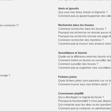
Amis et ignorés
Que sont mes listes d’amis et d’ignorés ?
?
Comment puis-je ajouter/supprimer des utilis
Recherche dans les forums
e connecter !?
Comment rechercher dans les forums ?
Pourquoi ma recherche ne renvoie aucun ré
Pourquoi ma recherche renvoie une page bl
Comment rechercher des membres ?
Comment puis-je trouver mes propres mess
Surveillance et favoris
Quelle est la différence entre les favoris et l
Comment mettre en favoris ou surveiller des
Comment surveiller des forums ?
Comment puis-je supprimer mes surveillanc
message ?
Fichiers joints
Quels fichiers joints sont autorisés sur ce f
Comment trouver tous mes fichiers joints ?
Concernant phpBB
Qui a développé ce logiciel de forum ?
Pourquoi la fonctionnalité X n’est pas dispon
Qui contacter pour les abus ou les questio
Comment puis-je contacter un administrateu