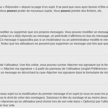
 « Répondre » depuis la page d’un sujet. Il se peut que vous ayez besoin d’être e
: Vous
pouvez
poster de nouveaux sujets, Vous
pouvez
joindre des fichiers, etc.
modifier ou supprimer que vos propres messages. Vous pouvez modifier un message
lqu’un a déjà répondu au message, un petit texte s’affichera en bas du message ind
n. Ce message n’apparaîtra pas si un modérateur ou un administrateur modifie le mes
ive. Notez que les utilisateurs ne peuvent pas supprimer un message une fois que qu
e l’utilisateur. Une fois créée, vous pouvez cocher
Attacher ma signature
sur le fo
 « Attacher ma signature » à partir du panneau de l’utilisateur (onglet
Préférences 
 à un message en décochant la case
Attacher ma signature
dans le formulaire de ré
ouveau sujet ou la modification du premier message d’un sujet (si vous en avez les p
 le droit de créer des sondages). Saisissez le titre du sondage et au moins deux o
onses qu’un utilisateur peut choisir lors de son vote dans « Option(s) par l’utilis
er leur vote.