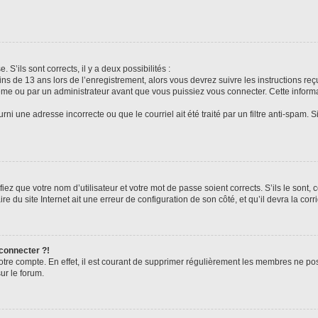
 S’ils sont corrects, il y a deux possibilités :
ins de 13 ans lors de l’enregistrement, alors vous devrez suivre les instructions r
me ou par un administrateur avant que vous puissiez vous connecter. Cette informat
rni une adresse incorrecte ou que le courriel ait été traité par un filtre anti-spam. S
iez que votre nom d’utilisateur et votre mot de passe soient corrects. S’ils le sont,
e du site Internet ait une erreur de configuration de son côté, et qu’il devra la corri
 connecter ?!
votre compte. En effet, il est courant de supprimer régulièrement les membres ne pos
ur le forum.