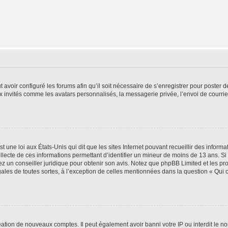
t avoir configuré les forums afin qu’il soit nécessaire de s’enregistrer pour poster
x invités comme les avatars personnalisés, la messagerie privée, l’envoi de courri
t une loi aux États-Unis qui dit que les sites Internet pouvant recueillir des infor
ollecte de ces informations permettant d’identifier un mineur de moins de 13 ans. S
tez un conseiller juridique pour obtenir son avis. Notez que phpBB Limited et les pr
gales de toutes sortes, à l’exception de celles mentionnées dans la question « Qui
réation de nouveaux comptes. Il peut également avoir banni votre IP ou interdit le no