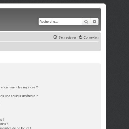
Rechercher
Recherche avancé
S’enregistrer
Connexion
s et comment les rejoindre ?
s une couleur différente ?
?
s !
bles !
n membre de ce forum !