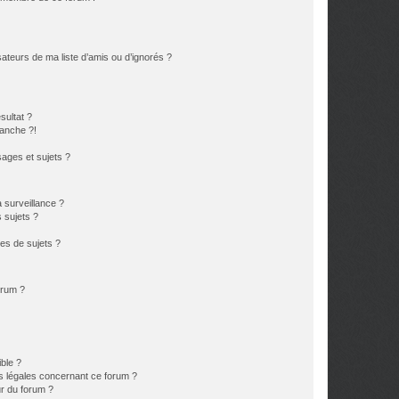
ateurs de ma liste d’amis ou d’ignorés ?
sultat ?
anche ?!
ages et sujets ?
a surveillance ?
 sujets ?
es de sujets ?
orum ?
ible ?
ns légales concernant ce forum ?
r du forum ?