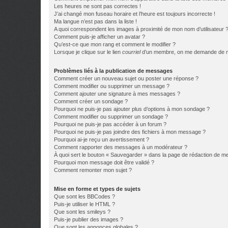
Les heures ne sont pas correctes !
J’ai changé mon fuseau horaire et l’heure est toujours incorrecte !
Ma langue n’est pas dans la liste !
A quoi correspondent les images à proximité de mon nom d’utilisateur 
Comment puis-je afficher un avatar ?
Qu’est-ce que mon rang et comment le modifier ?
Lorsque je clique sur le lien
courriel
d’un membre, on me demande de m
Problèmes liés à la publication de messages
Comment créer un nouveau sujet ou poster une réponse ?
Comment modifier ou supprimer un message ?
Comment ajouter une signature à mes messages ?
Comment créer un sondage ?
Pourquoi ne puis-je pas ajouter plus d’options à mon sondage ?
Comment modifier ou supprimer un sondage ?
Pourquoi ne puis-je pas accéder à un forum ?
Pourquoi ne puis-je pas joindre des fichiers à mon message ?
Pourquoi ai-je reçu un avertissement ?
Comment rapporter des messages à un modérateur ?
À quoi sert le bouton « Sauvegarder » dans la page de rédaction de 
Pourquoi mon message doit être validé ?
Comment remonter mon sujet ?
Mise en forme et types de sujets
Que sont les BBCodes ?
Puis-je utiliser le HTML ?
Que sont les smileys ?
Puis-je publier des images ?
Que sont les annonces globales ?