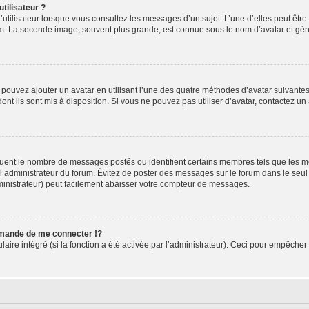
tilisateur ?
utilisateur lorsque vous consultez les messages d’un sujet. L’une d’elles peut êtr
rum. La seconde image, souvent plus grande, est connue sous le nom d’avatar et 
s pouvez ajouter un avatar en utilisant l’une des quatre méthodes d’avatar suivantes 
ont ils sont mis à disposition. Si vous ne pouvez pas utiliser d’avatar, contactez un
iquent le nombre de messages postés ou identifient certains membres tels que les 
ar l’administrateur du forum. Évitez de poster des messages sur le forum dans le seu
ministrateur) peut facilement abaisser votre compteur de messages.
mande de me connecter !?
re intégré (si la fonction a été activée par l’administrateur). Ceci pour empêcher l’u