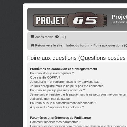
Proje
La théorie 
Accès rapide
FAQ
Retour vers le site
Index du forum
Foire aux questions 
Foire aux questions (Questions posée
Problèmes de connexion et d’enregistrement
Pourquoi dois-je m’enregistrer ?
Que signifie COPPA ?
Je souhaite m’enregistrer, mais je n’y parviens pas !
Je suis enregistré mais je ne peux pas me connecter !
Pourquoi ne puis-je pas me connecter ?
Je me suis enregistré par le passé mais je ne peux plus me connecter
J’ai perdu mon mot de passe !
Pourquoi suis-je automatiquement déconnecté ?
À quoi sert « Supprimer les cookies » ?
Paramètres et préférences de l’utilisateur
Comment modifier mes paramètres ?
Comment empêcher mon nom d’apparaître dans la liste des membres