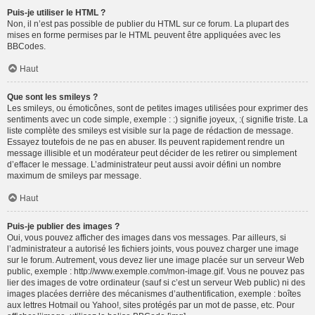
Puis-je utiliser le HTML ?
Non, il n’est pas possible de publier du HTML sur ce forum. La plupart des
mises en forme permises par le HTML peuvent être appliquées avec les
BBCodes.
Haut
Que sont les smileys ?
Les smileys, ou émoticônes, sont de petites images utilisées pour exprimer des
sentiments avec un code simple, exemple : :) signifie joyeux, :( signifie triste. La
liste complète des smileys est visible sur la page de rédaction de message.
Essayez toutefois de ne pas en abuser. Ils peuvent rapidement rendre un
message illisible et un modérateur peut décider de les retirer ou simplement
d’effacer le message. L’administrateur peut aussi avoir défini un nombre
maximum de smileys par message.
Haut
Puis-je publier des images ?
Oui, vous pouvez afficher des images dans vos messages. Par ailleurs, si
l’administrateur a autorisé les fichiers joints, vous pouvez charger une image
sur le forum. Autrement, vous devez lier une image placée sur un serveur Web
public, exemple : http://www.exemple.com/mon-image.gif. Vous ne pouvez pas
lier des images de votre ordinateur (sauf si c’est un serveur Web public) ni des
images placées derrière des mécanismes d’authentification, exemple : boîtes
aux lettres Hotmail ou Yahoo!, sites protégés par un mot de passe, etc. Pour