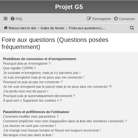
Projet G5
FAQ
S’enregistrer
Connexion
R
Retour vers le site
Index du forum
Foire aux questions (Questions posées fréquemment)
e
Foire aux questions (Questions posées
c
fréquemment)
h
e
Problèmes de connexion et d’enregistrement
Pourquoi dois-je m’enregistrer ?
r
Que signifie COPPA ?
c
Je souhaite m’enregistrer, mais je n’y parviens pas !
Je suis enregistré mais je ne peux pas me connecter !
h
Pourquoi ne puis-je pas me connecter ?
Je me suis enregistré par le passé mais je ne peux plus me connecter ?!
e
J’ai perdu mon mot de passe !
r
Pourquoi suis-je automatiquement déconnecté ?
À quoi sert « Supprimer les cookies » ?
Paramètres et préférences de l’utilisateur
Comment modifier mes paramètres ?
Comment empêcher mon nom d’apparaître dans la liste des membres connectés ?
Les heures ne sont pas correctes !
J’ai changé mon fuseau horaire et l’heure est toujours incorrecte !
Ma langue n’est pas dans la liste !