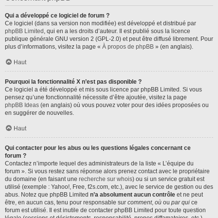
Qui a développé ce logiciel de forum ?
Ce logiciel (dans sa version non modifiée) est développé et distribué par
phpBB Limited
, qui en a les droits d’auteur. Il est publié sous la licence
publique générale GNU version 2 (GPL-2.0) et peut être diffusé librement. Pour
plus d’informations, visitez la page «
À propos de phpBB
» (en anglais).
Haut
Pourquoi la fonctionnalité X n’est pas disponible ?
Ce logiciel a été développé et mis sous licence par phpBB Limited. Si vous
pensez qu’une fonctionnalité nécessite d’être ajoutée, visitez la page
phpBB Ideas
(en anglais) où vous pouvez voter pour des idées proposées ou
en suggérer de nouvelles.
Haut
Qui contacter pour les abus ou les questions légales concernant ce
forum ?
Contactez n’importe lequel des administrateurs de la liste « L’équipe du
forum ». Si vous restez sans réponse alors prenez contact avec le propriétaire
du domaine (en faisant une
recherche sur whois
) ou si un service gratuit est
utilisé (exemple : Yahoo!, Free, f2s.com, etc.), avec le service de gestion ou des
abus. Notez que phpBB Limited
n’a absolument aucun contrôle
et ne peut
être, en aucun cas, tenu pour responsable sur
comment
,
où
ou
par qui
ce
forum est utilisé. Il est inutile de contacter phpBB Limited pour toute question