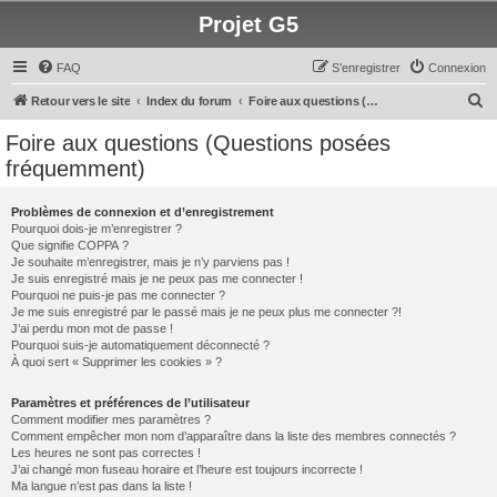
Projet G5
FAQ
S’enregistrer
Connexion
R
Retour vers le site
Index du forum
Foire aux questions (Questions posées fréquemment)
e
Foire aux questions (Questions posées
c
fréquemment)
h
e
Problèmes de connexion et d’enregistrement
Pourquoi dois-je m’enregistrer ?
r
Que signifie COPPA ?
c
Je souhaite m’enregistrer, mais je n’y parviens pas !
Je suis enregistré mais je ne peux pas me connecter !
h
Pourquoi ne puis-je pas me connecter ?
Je me suis enregistré par le passé mais je ne peux plus me connecter ?!
e
J’ai perdu mon mot de passe !
r
Pourquoi suis-je automatiquement déconnecté ?
À quoi sert « Supprimer les cookies » ?
Paramètres et préférences de l’utilisateur
Comment modifier mes paramètres ?
Comment empêcher mon nom d’apparaître dans la liste des membres connectés ?
Les heures ne sont pas correctes !
J’ai changé mon fuseau horaire et l’heure est toujours incorrecte !
Ma langue n’est pas dans la liste !