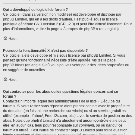
Qui a développé ce logiciel de forum ?
Ce logiciel (dans sa version non modifiée) est développé et distribué par
phpBB Limited
, qui en a les droits d’auteur. Il est publié sous la licence
publique générale GNU version 2 (GPL-2.0) et peut être diffusé librement. Pour
plus d’informations, visitez la page «
À propos de phpBB
» (en anglais).
Haut
Pourquoi la fonctionnalité X n’est pas disponible ?
Ce logiciel a été développé et mis sous licence par phpBB Limited. Si vous
pensez qu’une fonctionnalité nécessite d’être ajoutée, visitez la page
phpBB Ideas
(en anglais) où vous pouvez voter pour des idées proposées ou
en suggérer de nouvelles.
Haut
Qui contacter pour les abus ou les questions légales concernant ce
forum ?
Contactez n’importe lequel des administrateurs de la liste « L’équipe du
forum ». Si vous restez sans réponse alors prenez contact avec le propriétaire
du domaine (en faisant une
recherche sur whois
) ou si un service gratuit est
utilisé (exemple : Yahoo!, Free, f2s.com, etc.), avec le service de gestion ou des
abus. Notez que phpBB Limited
n’a absolument aucun contrôle
et ne peut
être, en aucun cas, tenu pour responsable sur
comment
,
où
ou
par qui
ce
forum est utilisé. Il est inutile de contacter phpBB Limited pour toute question