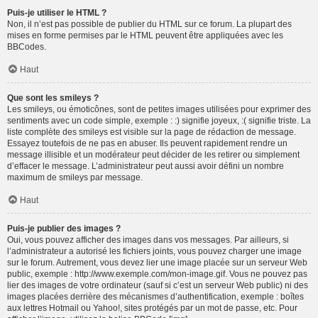
Puis-je utiliser le HTML ?
Non, il n’est pas possible de publier du HTML sur ce forum. La plupart des
mises en forme permises par le HTML peuvent être appliquées avec les
BBCodes.
Haut
Que sont les smileys ?
Les smileys, ou émoticônes, sont de petites images utilisées pour exprimer des
sentiments avec un code simple, exemple : :) signifie joyeux, :( signifie triste. La
liste complète des smileys est visible sur la page de rédaction de message.
Essayez toutefois de ne pas en abuser. Ils peuvent rapidement rendre un
message illisible et un modérateur peut décider de les retirer ou simplement
d’effacer le message. L’administrateur peut aussi avoir défini un nombre
maximum de smileys par message.
Haut
Puis-je publier des images ?
Oui, vous pouvez afficher des images dans vos messages. Par ailleurs, si
l’administrateur a autorisé les fichiers joints, vous pouvez charger une image
sur le forum. Autrement, vous devez lier une image placée sur un serveur Web
public, exemple : http://www.exemple.com/mon-image.gif. Vous ne pouvez pas
lier des images de votre ordinateur (sauf si c’est un serveur Web public) ni des
images placées derrière des mécanismes d’authentification, exemple : boîtes
aux lettres Hotmail ou Yahoo!, sites protégés par un mot de passe, etc. Pour