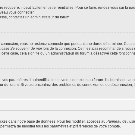
 récupéré, il peut facilement être réinitialisé. Pour ce faire, rendez vous sur la p
uveau vous connecter.
passe, contactez un administrateur du forum.
e connexion, vous ne resterez connecté que pendant une durée déterminée. Cela em
la case
Se souvenir de moi
lors de la connexion. Ce n’est pas recommandé si vous u
s cette case, cela signifie qu’un administrateur du forum a désactivé cette fonctionna
os paramètres d’authentification et votre connexion au forum. Ils fournissent aussi
teur du forum. Si vous rencontrez des problèmes de connexion ou de déconnexion, l
ockés dans notre base de données. Pour les modifier, accédez au
Panneau de l’util
 permettra de modifier tous les paramètres et préférences de votre compte.