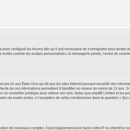
t avoir configuré les forums afin qu’il soit nécessaire de s’enregistrer pour poster
x invités comme les avatars personnalisés, la messagerie privée, l’envoi de courri
t une loi aux États-Unis qui dit que les sites Internet pouvant recueillir des infor
ollecte de ces informations permettant d’identifier un mineur de moins de 13 ans. S
tez un conseiller juridique pour obtenir son avis. Notez que phpBB Limited et les pr
gales de toutes sortes, à l’exception de celles mentionnées dans la question « Qui
réation de nouveaux comptes. Il peut également avoir banni votre IP ou interdit le no