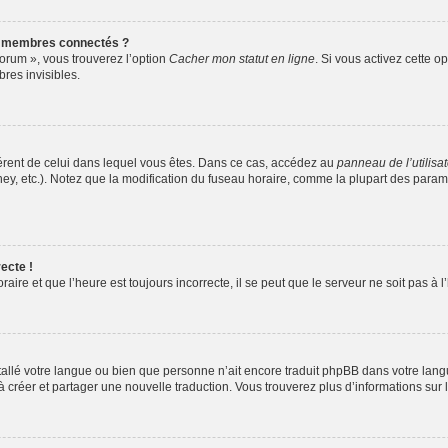
s membres connectés ?
forum », vous trouverez l’option
Cacher mon statut en ligne
. Si vous activez cette o
es invisibles.
ifférent de celui dans lequel vous êtes. Dans ce cas, accédez au
panneau de l’utilisa
ney, etc.). Notez que la modification du fuseau horaire, comme la plupart des para
ecte !
aire et que l’heure est toujours incorrecte, il se peut que le serveur ne soit pas à
installé votre langue ou bien que personne n’ait encore traduit phpBB dans votre l
s à créer et partager une nouvelle traduction. Vous trouverez plus d’informations sur l