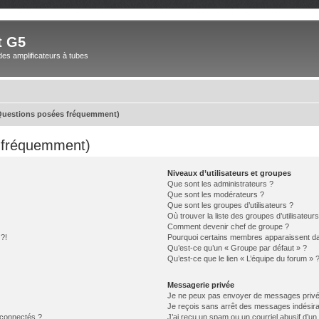
t G5
des amplificateurs à tubes
(Questions posées fréquemment)
s fréquemment)
Niveaux d’utilisateurs et groupes
Que sont les administrateurs ?
Que sont les modérateurs ?
Que sont les groupes d’utilisateurs ?
Où trouver la liste des groupes d’utilisateur
Comment devenir chef de groupe ?
 ?!
Pourquoi certains membres apparaissent dan
Qu’est-ce qu’un « Groupe par défaut » ?
Qu’est-ce que le lien « L’équipe du forum » 
Messagerie privée
Je ne peux pas envoyer de messages privé
Je reçois sans arrêt des messages indésira
 connectés ?
J’ai reçu un spam ou un courriel abusif d’u