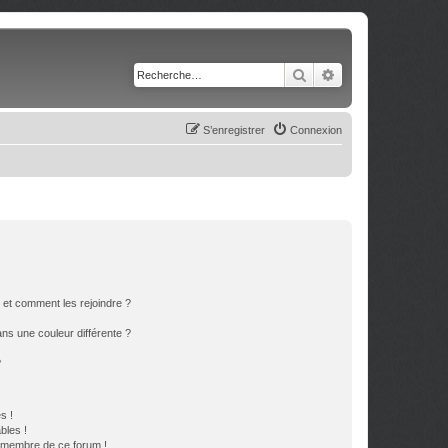
Rechercher
Recherche avancé
S’enregistrer
Connexion
s et comment les rejoindre ?
s une couleur différente ?
?
s !
bles !
n membre de ce forum !