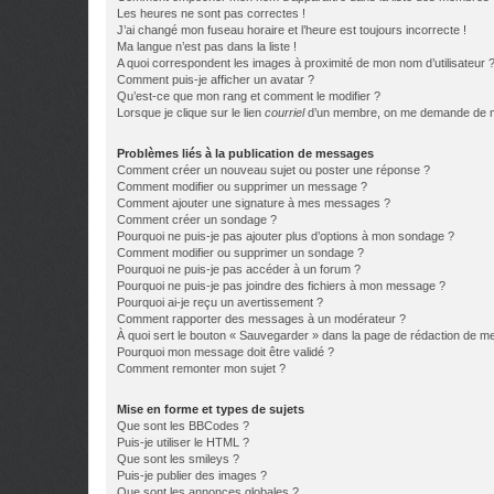
Les heures ne sont pas correctes !
J’ai changé mon fuseau horaire et l’heure est toujours incorrecte !
Ma langue n’est pas dans la liste !
A quoi correspondent les images à proximité de mon nom d’utilisateur 
Comment puis-je afficher un avatar ?
Qu’est-ce que mon rang et comment le modifier ?
Lorsque je clique sur le lien
courriel
d’un membre, on me demande de m
Problèmes liés à la publication de messages
Comment créer un nouveau sujet ou poster une réponse ?
Comment modifier ou supprimer un message ?
Comment ajouter une signature à mes messages ?
Comment créer un sondage ?
Pourquoi ne puis-je pas ajouter plus d’options à mon sondage ?
Comment modifier ou supprimer un sondage ?
Pourquoi ne puis-je pas accéder à un forum ?
Pourquoi ne puis-je pas joindre des fichiers à mon message ?
Pourquoi ai-je reçu un avertissement ?
Comment rapporter des messages à un modérateur ?
À quoi sert le bouton « Sauvegarder » dans la page de rédaction de 
Pourquoi mon message doit être validé ?
Comment remonter mon sujet ?
Mise en forme et types de sujets
Que sont les BBCodes ?
Puis-je utiliser le HTML ?
Que sont les smileys ?
Puis-je publier des images ?
Que sont les annonces globales ?