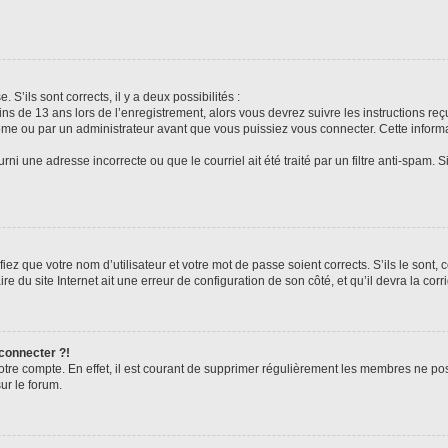
 S’ils sont corrects, il y a deux possibilités :
ins de 13 ans lors de l’enregistrement, alors vous devrez suivre les instructions r
me ou par un administrateur avant que vous puissiez vous connecter. Cette informat
rni une adresse incorrecte ou que le courriel ait été traité par un filtre anti-spam. S
iez que votre nom d’utilisateur et votre mot de passe soient corrects. S’ils le sont,
e du site Internet ait une erreur de configuration de son côté, et qu’il devra la corri
 connecter ?!
votre compte. En effet, il est courant de supprimer régulièrement les membres ne pos
ur le forum.