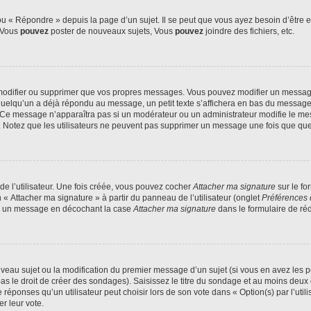
 « Répondre » depuis la page d’un sujet. Il se peut que vous ayez besoin d’être e
: Vous
pouvez
poster de nouveaux sujets, Vous
pouvez
joindre des fichiers, etc.
modifier ou supprimer que vos propres messages. Vous pouvez modifier un message
lqu’un a déjà répondu au message, un petit texte s’affichera en bas du message ind
n. Ce message n’apparaîtra pas si un modérateur ou un administrateur modifie le mes
ive. Notez que les utilisateurs ne peuvent pas supprimer un message une fois que qu
e l’utilisateur. Une fois créée, vous pouvez cocher
Attacher ma signature
sur le fo
 « Attacher ma signature » à partir du panneau de l’utilisateur (onglet
Préférences 
 à un message en décochant la case
Attacher ma signature
dans le formulaire de ré
ouveau sujet ou la modification du premier message d’un sujet (si vous en avez les p
 le droit de créer des sondages). Saisissez le titre du sondage et au moins deux o
onses qu’un utilisateur peut choisir lors de son vote dans « Option(s) par l’utilis
er leur vote.