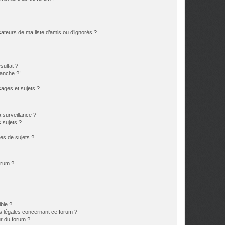
ateurs de ma liste d’amis ou d’ignorés ?
sultat ?
anche ?!
ages et sujets ?
a surveillance ?
 sujets ?
es de sujets ?
orum ?
ible ?
ns légales concernant ce forum ?
r du forum ?