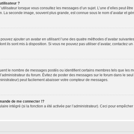
tilisateur ?
utilisateur lorsque vous consultez les messages d’un sujet. L’une d’elles peut êtr
rum. La seconde image, souvent plus grande, est connue sous le nom d’avatar et 
s pouvez ajouter un avatar en utilisant l’une des quatre méthodes d’avatar suivantes 
ont ils sont mis à disposition. Si vous ne pouvez pas utiliser d’avatar, contactez un
iquent le nombre de messages postés ou identifient certains membres tels que les 
ar l’administrateur du forum. Évitez de poster des messages sur le forum dans le seu
ministrateur) peut facilement abaisser votre compteur de messages.
mande de me connecter !?
re intégré (si la fonction a été activée par l’administrateur). Ceci pour empêcher l’u