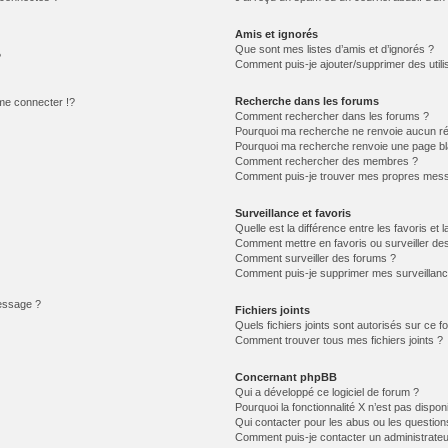
Amis et ignorés
Que sont mes listes d’amis et d’ignorés ?
?
Comment puis-je ajouter/supprimer des utilis
Recherche dans les forums
e connecter !?
Comment rechercher dans les forums ?
Pourquoi ma recherche ne renvoie aucun ré
Pourquoi ma recherche renvoie une page bl
Comment rechercher des membres ?
Comment puis-je trouver mes propres mess
Surveillance et favoris
Quelle est la différence entre les favoris et l
Comment mettre en favoris ou surveiller des
Comment surveiller des forums ?
Comment puis-je supprimer mes surveillanc
message ?
Fichiers joints
Quels fichiers joints sont autorisés sur ce f
Comment trouver tous mes fichiers joints ?
Concernant phpBB
Qui a développé ce logiciel de forum ?
Pourquoi la fonctionnalité X n’est pas dispon
Qui contacter pour les abus ou les questio
Comment puis-je contacter un administrateu