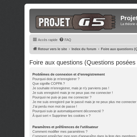
Proje
La théorie 
Accès rapide
FAQ
Retour vers le site
Index du forum
Foire aux questions 
Foire aux questions (Questions posée
Problèmes de connexion et d’enregistrement
Pourquoi dois-je m’enregistrer ?
Que signifie COPPA ?
Je souhaite m’enregistrer, mais je n’y parviens pas !
Je suis enregistré mais je ne peux pas me connecter !
Pourquoi ne puis-je pas me connecter ?
Je me suis enregistré par le passé mais je ne peux plus me connecter
J’ai perdu mon mot de passe !
Pourquoi suis-je automatiquement déconnecté ?
À quoi sert « Supprimer les cookies » ?
Paramètres et préférences de l’utilisateur
Comment modifier mes paramètres ?
Comment empêcher mon nom d’apparaître dans la liste des membres