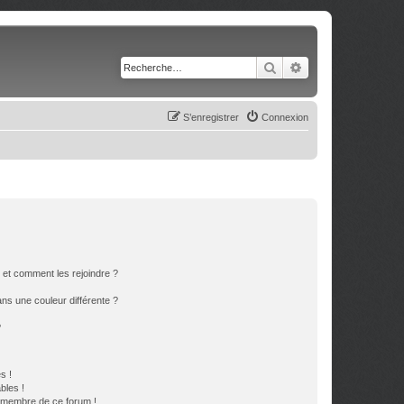
Rechercher
Recherche avancé
S’enregistrer
Connexion
s et comment les rejoindre ?
s une couleur différente ?
?
s !
bles !
n membre de ce forum !