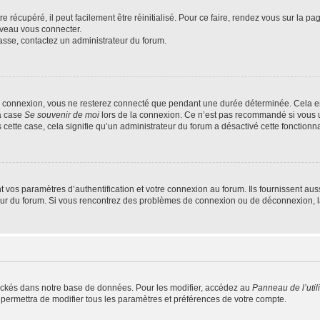
 récupéré, il peut facilement être réinitialisé. Pour ce faire, rendez vous sur la p
uveau vous connecter.
passe, contactez un administrateur du forum.
e connexion, vous ne resterez connecté que pendant une durée déterminée. Cela em
la case
Se souvenir de moi
lors de la connexion. Ce n’est pas recommandé si vous u
s cette case, cela signifie qu’un administrateur du forum a désactivé cette fonctionna
os paramètres d’authentification et votre connexion au forum. Ils fournissent aussi
teur du forum. Si vous rencontrez des problèmes de connexion ou de déconnexion, l
ockés dans notre base de données. Pour les modifier, accédez au
Panneau de l’util
 permettra de modifier tous les paramètres et préférences de votre compte.