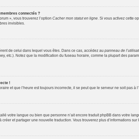
s membres connectés ?
forum », vous trouverez l’option
Cacher mon statut en ligne
. Si vous activez cette o
es invisibles.
ifférent de celui dans lequel vous êtes. Dans ce cas, accédez au
panneau de l’utilisa
ney, etc.). Notez que la modification du fuseau horaire, comme la plupart des para
ecte !
aire et que l’heure est toujours incorrecte, il se peut que le serveur ne soit pas à
installé votre langue ou bien que personne n’ait encore traduit phpBB dans votre l
s à créer et partager une nouvelle traduction. Vous trouverez plus d’informations sur l