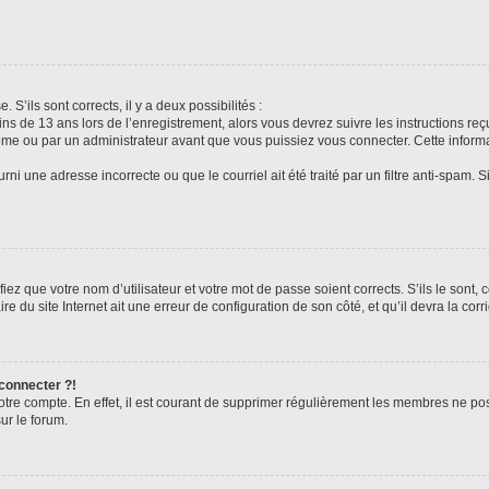
 S’ils sont corrects, il y a deux possibilités :
ins de 13 ans lors de l’enregistrement, alors vous devrez suivre les instructions r
me ou par un administrateur avant que vous puissiez vous connecter. Cette informat
rni une adresse incorrecte ou que le courriel ait été traité par un filtre anti-spam. S
iez que votre nom d’utilisateur et votre mot de passe soient corrects. S’ils le sont,
e du site Internet ait une erreur de configuration de son côté, et qu’il devra la corri
 connecter ?!
votre compte. En effet, il est courant de supprimer régulièrement les membres ne pos
ur le forum.