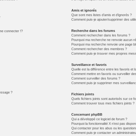
Amis et ignorés
Que sont mes listes d’amis et d’ignorés ?
?
Comment puis-je ajouter/supprimer des utilis
Recherche dans les forums
e connecter !?
Comment rechercher dans les forums ?
Pourquoi ma recherche ne renvoie aucun ré
Pourquoi ma recherche renvoie une page bl
Comment rechercher des membres ?
Comment puis-je trouver mes propres mess
Surveillance et favoris
Quelle est la différence entre les favoris et l
Comment mettre en favoris ou surveiller des
Comment surveiller des forums ?
Comment puis-je supprimer mes surveillanc
message ?
Fichiers joints
Quels fichiers joints sont autorisés sur ce f
Comment trouver tous mes fichiers joints ?
Concernant phpBB
Qui a développé ce logiciel de forum ?
Pourquoi la fonctionnalité X n’est pas dispon
Qui contacter pour les abus ou les questio
Comment puis-je contacter un administrateu