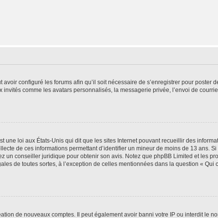
t avoir configuré les forums afin qu’il soit nécessaire de s’enregistrer pour poster
x invités comme les avatars personnalisés, la messagerie privée, l’envoi de courri
t une loi aux États-Unis qui dit que les sites Internet pouvant recueillir des infor
ollecte de ces informations permettant d’identifier un mineur de moins de 13 ans. S
tez un conseiller juridique pour obtenir son avis. Notez que phpBB Limited et les pr
gales de toutes sortes, à l’exception de celles mentionnées dans la question « Qui
réation de nouveaux comptes. Il peut également avoir banni votre IP ou interdit le no