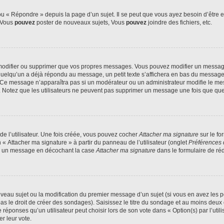
 « Répondre » depuis la page d’un sujet. Il se peut que vous ayez besoin d’être e
: Vous
pouvez
poster de nouveaux sujets, Vous
pouvez
joindre des fichiers, etc.
modifier ou supprimer que vos propres messages. Vous pouvez modifier un message
lqu’un a déjà répondu au message, un petit texte s’affichera en bas du message ind
n. Ce message n’apparaîtra pas si un modérateur ou un administrateur modifie le mes
ive. Notez que les utilisateurs ne peuvent pas supprimer un message une fois que qu
e l’utilisateur. Une fois créée, vous pouvez cocher
Attacher ma signature
sur le fo
 « Attacher ma signature » à partir du panneau de l’utilisateur (onglet
Préférences 
 à un message en décochant la case
Attacher ma signature
dans le formulaire de ré
ouveau sujet ou la modification du premier message d’un sujet (si vous en avez les p
 le droit de créer des sondages). Saisissez le titre du sondage et au moins deux o
onses qu’un utilisateur peut choisir lors de son vote dans « Option(s) par l’utilis
er leur vote.