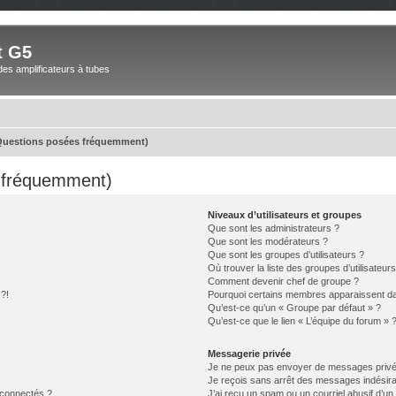
t G5
des amplificateurs à tubes
(Questions posées fréquemment)
s fréquemment)
Niveaux d’utilisateurs et groupes
Que sont les administrateurs ?
Que sont les modérateurs ?
Que sont les groupes d’utilisateurs ?
Où trouver la liste des groupes d’utilisateur
Comment devenir chef de groupe ?
 ?!
Pourquoi certains membres apparaissent dan
Qu’est-ce qu’un « Groupe par défaut » ?
Qu’est-ce que le lien « L’équipe du forum » 
Messagerie privée
Je ne peux pas envoyer de messages privé
Je reçois sans arrêt des messages indésira
 connectés ?
J’ai reçu un spam ou un courriel abusif d’u