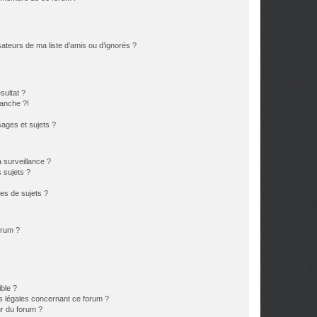
ateurs de ma liste d’amis ou d’ignorés ?
sultat ?
anche ?!
ages et sujets ?
a surveillance ?
 sujets ?
es de sujets ?
orum ?
ible ?
ns légales concernant ce forum ?
r du forum ?