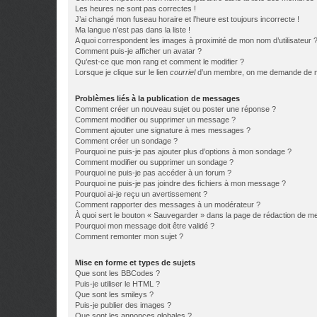
Les heures ne sont pas correctes !
J’ai changé mon fuseau horaire et l’heure est toujours incorrecte !
Ma langue n’est pas dans la liste !
A quoi correspondent les images à proximité de mon nom d’utilisateur 
Comment puis-je afficher un avatar ?
Qu’est-ce que mon rang et comment le modifier ?
Lorsque je clique sur le lien
courriel
d’un membre, on me demande de m
Problèmes liés à la publication de messages
Comment créer un nouveau sujet ou poster une réponse ?
Comment modifier ou supprimer un message ?
Comment ajouter une signature à mes messages ?
Comment créer un sondage ?
Pourquoi ne puis-je pas ajouter plus d’options à mon sondage ?
Comment modifier ou supprimer un sondage ?
Pourquoi ne puis-je pas accéder à un forum ?
Pourquoi ne puis-je pas joindre des fichiers à mon message ?
Pourquoi ai-je reçu un avertissement ?
Comment rapporter des messages à un modérateur ?
À quoi sert le bouton « Sauvegarder » dans la page de rédaction de 
Pourquoi mon message doit être validé ?
Comment remonter mon sujet ?
Mise en forme et types de sujets
Que sont les BBCodes ?
Puis-je utiliser le HTML ?
Que sont les smileys ?
Puis-je publier des images ?
Que sont les annonces globales ?