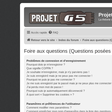
Proje
La théorie 
Accès rapide
FAQ
Retour vers le site
Index du forum
Foire aux questions 
Foire aux questions (Questions posée
Problèmes de connexion et d’enregistrement
Pourquoi dois-je m’enregistrer ?
Que signifie COPPA ?
Je souhaite m’enregistrer, mais je n’y parviens pas !
Je suis enregistré mais je ne peux pas me connecter !
Pourquoi ne puis-je pas me connecter ?
Je me suis enregistré par le passé mais je ne peux plus me connecter
J’ai perdu mon mot de passe !
Pourquoi suis-je automatiquement déconnecté ?
À quoi sert « Supprimer les cookies » ?
Paramètres et préférences de l’utilisateur
Comment modifier mes paramètres ?
Comment empêcher mon nom d’apparaître dans la liste des membres