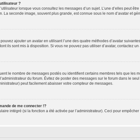
tilisateur ?
utilisateur lorsque vous consultez les messages d’un sujet. L’une d’elles peut êtr
rum. La seconde image, souvent plus grande, est connue sous le nom d’avatar et 
s pouvez ajouter un avatar en utilisant l’une des quatre méthodes d’avatar suivantes 
ont ils sont mis à disposition. Si vous ne pouvez pas utiliser d’avatar, contactez un
iquent le nombre de messages postés ou identifient certains membres tels que les 
ar l’administrateur du forum. Évitez de poster des messages sur le forum dans le seu
ministrateur) peut facilement abaisser votre compteur de messages.
mande de me connecter !?
re intégré (si la fonction a été activée par l’administrateur). Ceci pour empêcher l’u