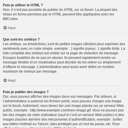
Puis-je utiliser le HTML ?
Non, il n’est pas possible de publier du HTML sur ce forum. La plupart des
mises en forme permises par le HTML peuvent être appliquées avec les
BBCodes.
Haut
Que sont les smileys ?
Les smileys, ou émoticônes, sont de petites images utilisées pour exprimer des
sentiments avec un code simple, exemple : :) signifie joyeux, :( signifie triste. La
liste complète des smileys est visible sur la page de rédaction de message.
Essayez toutefois de ne pas en abuser. Ils peuvent rapidement rendre un
message illisible et un modérateur peut décider de les retirer ou simplement
d’effacer le message. L’administrateur peut aussi avoir défini un nombre
maximum de smileys par message.
Haut
Puis-je publier des images ?
Oui, vous pouvez afficher des images dans vos messages. Par ailleurs, si
l’administrateur a autorisé les fichiers joints, vous pouvez charger une image
sur le forum. Autrement, vous devez lier une image placée sur un serveur Web
public, exemple : http://www.exemple.com/mon-image.gif. Vous ne pouvez pas
lier des images de votre ordinateur (sauf si c’est un serveur Web public) ni des
images placées derrière des mécanismes d’authentification, exemple : boîtes
aux lettres Hotmail ou Yahoo!, sites protégés par un mot de passe, etc. Pour