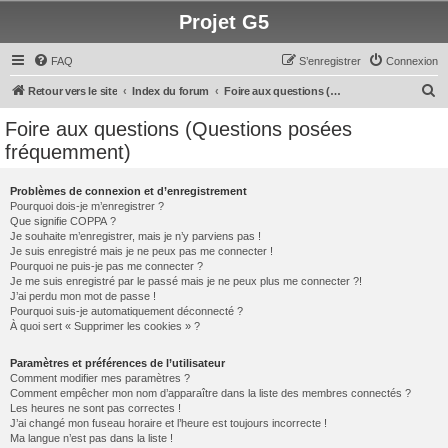
Projet G5
FAQ
S’enregistrer
Connexion
R
Retour vers le site
Index du forum
Foire aux questions (Questions posées fréquemment)
e
Foire aux questions (Questions posées
c
fréquemment)
h
e
Problèmes de connexion et d’enregistrement
Pourquoi dois-je m’enregistrer ?
r
Que signifie COPPA ?
c
Je souhaite m’enregistrer, mais je n’y parviens pas !
Je suis enregistré mais je ne peux pas me connecter !
h
Pourquoi ne puis-je pas me connecter ?
Je me suis enregistré par le passé mais je ne peux plus me connecter ?!
e
J’ai perdu mon mot de passe !
r
Pourquoi suis-je automatiquement déconnecté ?
À quoi sert « Supprimer les cookies » ?
Paramètres et préférences de l’utilisateur
Comment modifier mes paramètres ?
Comment empêcher mon nom d’apparaître dans la liste des membres connectés ?
Les heures ne sont pas correctes !
J’ai changé mon fuseau horaire et l’heure est toujours incorrecte !
Ma langue n’est pas dans la liste !