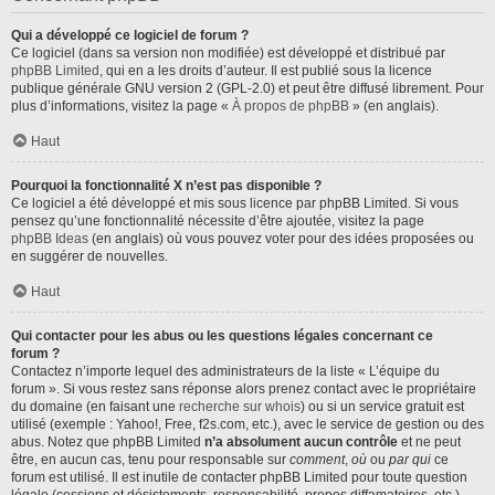
Qui a développé ce logiciel de forum ?
Ce logiciel (dans sa version non modifiée) est développé et distribué par
phpBB Limited
, qui en a les droits d’auteur. Il est publié sous la licence
publique générale GNU version 2 (GPL-2.0) et peut être diffusé librement. Pour
plus d’informations, visitez la page «
À propos de phpBB
» (en anglais).
Haut
Pourquoi la fonctionnalité X n’est pas disponible ?
Ce logiciel a été développé et mis sous licence par phpBB Limited. Si vous
pensez qu’une fonctionnalité nécessite d’être ajoutée, visitez la page
phpBB Ideas
(en anglais) où vous pouvez voter pour des idées proposées ou
en suggérer de nouvelles.
Haut
Qui contacter pour les abus ou les questions légales concernant ce
forum ?
Contactez n’importe lequel des administrateurs de la liste « L’équipe du
forum ». Si vous restez sans réponse alors prenez contact avec le propriétaire
du domaine (en faisant une
recherche sur whois
) ou si un service gratuit est
utilisé (exemple : Yahoo!, Free, f2s.com, etc.), avec le service de gestion ou des
abus. Notez que phpBB Limited
n’a absolument aucun contrôle
et ne peut
être, en aucun cas, tenu pour responsable sur
comment
,
où
ou
par qui
ce
forum est utilisé. Il est inutile de contacter phpBB Limited pour toute question