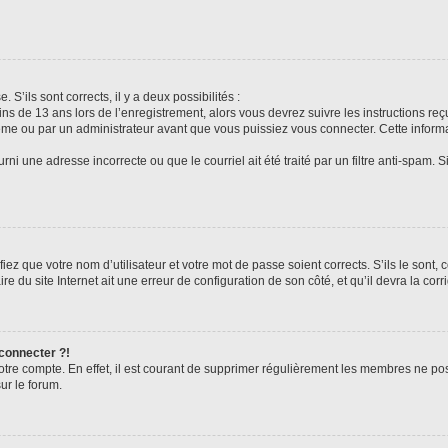
 S’ils sont corrects, il y a deux possibilités :
ins de 13 ans lors de l’enregistrement, alors vous devrez suivre les instructions r
me ou par un administrateur avant que vous puissiez vous connecter. Cette informat
rni une adresse incorrecte ou que le courriel ait été traité par un filtre anti-spam. S
iez que votre nom d’utilisateur et votre mot de passe soient corrects. S’ils le sont,
e du site Internet ait une erreur de configuration de son côté, et qu’il devra la corri
 connecter ?!
votre compte. En effet, il est courant de supprimer régulièrement les membres ne pos
ur le forum.