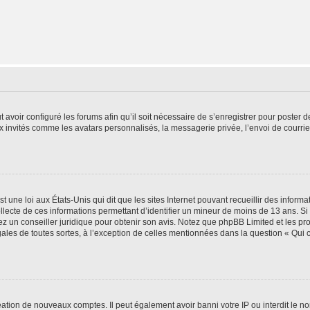
t avoir configuré les forums afin qu’il soit nécessaire de s’enregistrer pour poster
x invités comme les avatars personnalisés, la messagerie privée, l’envoi de courri
t une loi aux États-Unis qui dit que les sites Internet pouvant recueillir des infor
ollecte de ces informations permettant d’identifier un mineur de moins de 13 ans. S
tez un conseiller juridique pour obtenir son avis. Notez que phpBB Limited et les pr
gales de toutes sortes, à l’exception de celles mentionnées dans la question « Qui
réation de nouveaux comptes. Il peut également avoir banni votre IP ou interdit le no