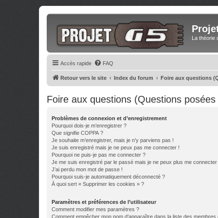
Proje
La théorie 
Accès rapide
FAQ
Retour vers le site
Index du forum
Foire aux questions 
Foire aux questions (Questions posée
Problèmes de connexion et d’enregistrement
Pourquoi dois-je m’enregistrer ?
Que signifie COPPA ?
Je souhaite m’enregistrer, mais je n’y parviens pas !
Je suis enregistré mais je ne peux pas me connecter !
Pourquoi ne puis-je pas me connecter ?
Je me suis enregistré par le passé mais je ne peux plus me connecter
J’ai perdu mon mot de passe !
Pourquoi suis-je automatiquement déconnecté ?
À quoi sert « Supprimer les cookies » ?
Paramètres et préférences de l’utilisateur
Comment modifier mes paramètres ?
Comment empêcher mon nom d’apparaître dans la liste des membres