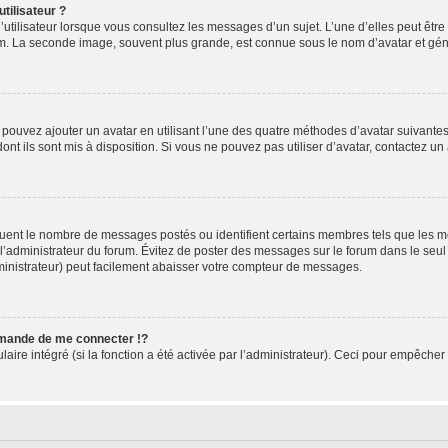
tilisateur ?
utilisateur lorsque vous consultez les messages d’un sujet. L’une d’elles peut êtr
rum. La seconde image, souvent plus grande, est connue sous le nom d’avatar et 
s pouvez ajouter un avatar en utilisant l’une des quatre méthodes d’avatar suivantes 
ont ils sont mis à disposition. Si vous ne pouvez pas utiliser d’avatar, contactez un
iquent le nombre de messages postés ou identifient certains membres tels que les 
ar l’administrateur du forum. Évitez de poster des messages sur le forum dans le seu
ministrateur) peut facilement abaisser votre compteur de messages.
mande de me connecter !?
re intégré (si la fonction a été activée par l’administrateur). Ceci pour empêcher l’u