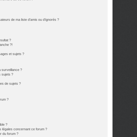
ateurs de ma liste d’amis ou d’ignorés ?
sultat ?
anche ?!
ages et sujets ?
a surveillance ?
 sujets ?
es de sujets ?
orum ?
ible ?
ns légales concernant ce forum ?
r du forum ?