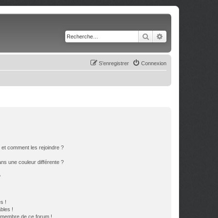
Rechercher
Recherche avancé
S’enregistrer
Connexion
s et comment les rejoindre ?
s une couleur différente ?
?
s !
bles !
n membre de ce forum !