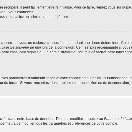
 récupéré, il peut facilement être réinitialisé. Pour ce faire, rendez vous sur la p
uveau vous connecter.
passe, contactez un administrateur du forum.
e connexion, vous ne resterez connecté que pendant une durée déterminée. Cela em
la case
Se souvenir de moi
lors de la connexion. Ce n’est pas recommandé si vous u
s cette case, cela signifie qu’un administrateur du forum a désactivé cette fonctionna
os paramètres d’authentification et votre connexion au forum. Ils fournissent aussi
teur du forum. Si vous rencontrez des problèmes de connexion ou de déconnexion, l
ockés dans notre base de données. Pour les modifier, accédez au
Panneau de l’util
 permettra de modifier tous les paramètres et préférences de votre compte.