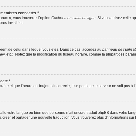
s membres connectés ?
forum », vous trouverez l’option
Cacher mon statut en ligne
. Si vous activez cette o
es invisibles.
ifférent de celui dans lequel vous êtes. Dans ce cas, accédez au
panneau de l’utilisa
ney, etc.). Notez que la modification du fuseau horaire, comme la plupart des para
ecte !
aire et que l’heure est toujours incorrecte, il se peut que le serveur ne soit pas à
installé votre langue ou bien que personne n’ait encore traduit phpBB dans votre l
s à créer et partager une nouvelle traduction. Vous trouverez plus d’informations sur l