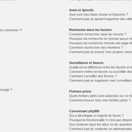
Amis et ignorés
Que sont mes listes d’amis et d’ignorés ?
?
Comment puis-je ajouter/supprimer des utilis
Recherche dans les forums
e connecter !?
Comment rechercher dans les forums ?
Pourquoi ma recherche ne renvoie aucun ré
Pourquoi ma recherche renvoie une page bl
Comment rechercher des membres ?
Comment puis-je trouver mes propres mess
Surveillance et favoris
Quelle est la différence entre les favoris et l
Comment mettre en favoris ou surveiller des
Comment surveiller des forums ?
Comment puis-je supprimer mes surveillanc
message ?
Fichiers joints
Quels fichiers joints sont autorisés sur ce f
Comment trouver tous mes fichiers joints ?
Concernant phpBB
Qui a développé ce logiciel de forum ?
Pourquoi la fonctionnalité X n’est pas dispon
Qui contacter pour les abus ou les questio
Comment puis-je contacter un administrateu