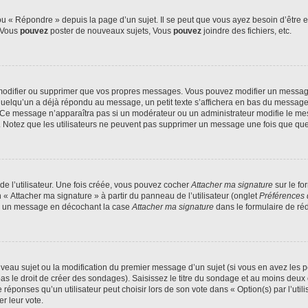
 « Répondre » depuis la page d’un sujet. Il se peut que vous ayez besoin d’être e
: Vous
pouvez
poster de nouveaux sujets, Vous
pouvez
joindre des fichiers, etc.
modifier ou supprimer que vos propres messages. Vous pouvez modifier un message
lqu’un a déjà répondu au message, un petit texte s’affichera en bas du message ind
n. Ce message n’apparaîtra pas si un modérateur ou un administrateur modifie le mes
ive. Notez que les utilisateurs ne peuvent pas supprimer un message une fois que qu
e l’utilisateur. Une fois créée, vous pouvez cocher
Attacher ma signature
sur le fo
 « Attacher ma signature » à partir du panneau de l’utilisateur (onglet
Préférences 
 à un message en décochant la case
Attacher ma signature
dans le formulaire de ré
ouveau sujet ou la modification du premier message d’un sujet (si vous en avez les p
 le droit de créer des sondages). Saisissez le titre du sondage et au moins deux o
onses qu’un utilisateur peut choisir lors de son vote dans « Option(s) par l’utilis
er leur vote.