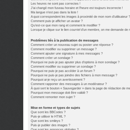
Les heures ne sont pas correctes !
J’ai changé mon fuseau horaire et l’heure est toujours incorrecte !
Ma langue n’est pas dans la liste !
A quoi correspondent les images à proximité de mon nom d’utilisateur 
Comment puis-je afficher un avatar ?
Qu’est-ce que mon rang et comment le modifier ?
Lorsque je clique sur le lien
courriel
d’un membre, on me demande de m
Problèmes liés à la publication de messages
Comment créer un nouveau sujet ou poster une réponse ?
Comment modifier ou supprimer un message ?
Comment ajouter une signature à mes messages ?
Comment créer un sondage ?
Pourquoi ne puis-je pas ajouter plus d’options à mon sondage ?
Comment modifier ou supprimer un sondage ?
Pourquoi ne puis-je pas accéder à un forum ?
Pourquoi ne puis-je pas joindre des fichiers à mon message ?
Pourquoi ai-je reçu un avertissement ?
Comment rapporter des messages à un modérateur ?
À quoi sert le bouton « Sauvegarder » dans la page de rédaction de 
Pourquoi mon message doit être validé ?
Comment remonter mon sujet ?
Mise en forme et types de sujets
Que sont les BBCodes ?
Puis-je utiliser le HTML ?
Que sont les smileys ?
Puis-je publier des images ?
Que sont les annonces globales ?