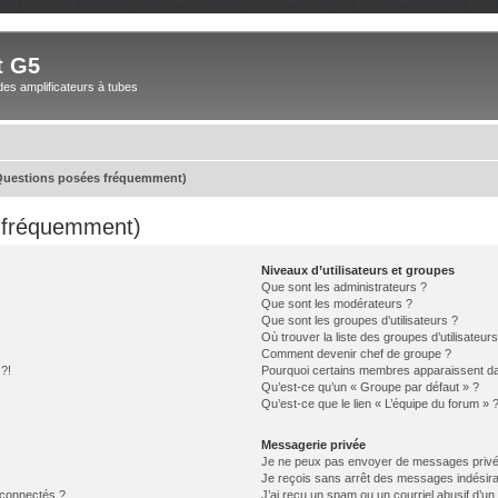
t G5
des amplificateurs à tubes
(Questions posées fréquemment)
s fréquemment)
Niveaux d’utilisateurs et groupes
Que sont les administrateurs ?
Que sont les modérateurs ?
Que sont les groupes d’utilisateurs ?
Où trouver la liste des groupes d’utilisateur
Comment devenir chef de groupe ?
 ?!
Pourquoi certains membres apparaissent dan
Qu’est-ce qu’un « Groupe par défaut » ?
Qu’est-ce que le lien « L’équipe du forum » 
Messagerie privée
Je ne peux pas envoyer de messages privé
Je reçois sans arrêt des messages indésira
 connectés ?
J’ai reçu un spam ou un courriel abusif d’u