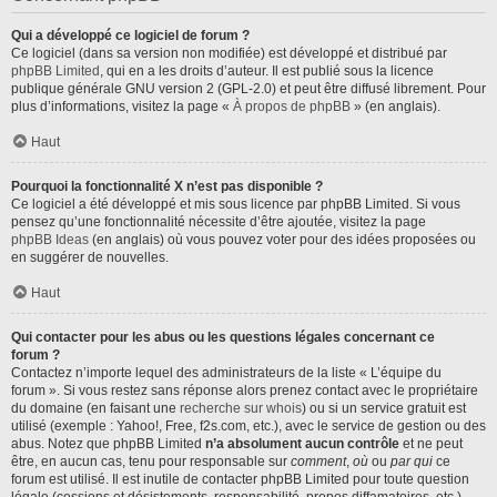
Qui a développé ce logiciel de forum ?
Ce logiciel (dans sa version non modifiée) est développé et distribué par
phpBB Limited
, qui en a les droits d’auteur. Il est publié sous la licence
publique générale GNU version 2 (GPL-2.0) et peut être diffusé librement. Pour
plus d’informations, visitez la page «
À propos de phpBB
» (en anglais).
Haut
Pourquoi la fonctionnalité X n’est pas disponible ?
Ce logiciel a été développé et mis sous licence par phpBB Limited. Si vous
pensez qu’une fonctionnalité nécessite d’être ajoutée, visitez la page
phpBB Ideas
(en anglais) où vous pouvez voter pour des idées proposées ou
en suggérer de nouvelles.
Haut
Qui contacter pour les abus ou les questions légales concernant ce
forum ?
Contactez n’importe lequel des administrateurs de la liste « L’équipe du
forum ». Si vous restez sans réponse alors prenez contact avec le propriétaire
du domaine (en faisant une
recherche sur whois
) ou si un service gratuit est
utilisé (exemple : Yahoo!, Free, f2s.com, etc.), avec le service de gestion ou des
abus. Notez que phpBB Limited
n’a absolument aucun contrôle
et ne peut
être, en aucun cas, tenu pour responsable sur
comment
,
où
ou
par qui
ce
forum est utilisé. Il est inutile de contacter phpBB Limited pour toute question