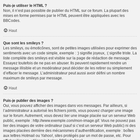
Puis-je utiliser le HTML ?
Non, il n’est pas possible de publier du HTML sur ce forum. La plupart des
mises en forme permises par le HTML peuvent être appliquées avec les
BBCodes.
Haut
Que sont les smileys ?
Les smileys, ou émoticônes, sont de petites images utilisées pour exprimer des
sentiments avec un code simple, exemple : :) signifie joyeux, :( signifie triste. La
liste complète des smileys est visible sur la page de rédaction de message.
Essayez toutefois de ne pas en abuser. Ils peuvent rapidement rendre un
message illisible et un modérateur peut décider de les retirer ou simplement
d’effacer le message. L’administrateur peut aussi avoir défini un nombre
maximum de smileys par message.
Haut
Puis-je publier des images ?
Oui, vous pouvez afficher des images dans vos messages. Par ailleurs, si
l’administrateur a autorisé les fichiers joints, vous pouvez charger une image
sur le forum. Autrement, vous devez lier une image placée sur un serveur Web
public, exemple : http://www.exemple.com/mon-image.gif. Vous ne pouvez pas
lier des images de votre ordinateur (sauf si c’est un serveur Web public) ni des
images placées derrière des mécanismes d’authentification, exemple : boîtes
aux lettres Hotmail ou Yahoo!, sites protégés par un mot de passe, etc. Pour