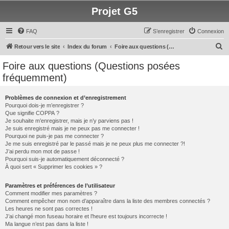
Projet G5
FAQ
S’enregistrer
Connexion
R
Retour vers le site
Index du forum
Foire aux questions (Questions posées fréquemment)
e
Foire aux questions (Questions posées
c
fréquemment)
h
e
Problèmes de connexion et d’enregistrement
Pourquoi dois-je m’enregistrer ?
r
Que signifie COPPA ?
c
Je souhaite m’enregistrer, mais je n’y parviens pas !
Je suis enregistré mais je ne peux pas me connecter !
h
Pourquoi ne puis-je pas me connecter ?
Je me suis enregistré par le passé mais je ne peux plus me connecter ?!
e
J’ai perdu mon mot de passe !
r
Pourquoi suis-je automatiquement déconnecté ?
À quoi sert « Supprimer les cookies » ?
Paramètres et préférences de l’utilisateur
Comment modifier mes paramètres ?
Comment empêcher mon nom d’apparaître dans la liste des membres connectés ?
Les heures ne sont pas correctes !
J’ai changé mon fuseau horaire et l’heure est toujours incorrecte !
Ma langue n’est pas dans la liste !