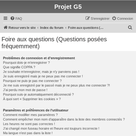
Projet G5
FAQ
S’enregistrer
Connexion
R
Retour vers le site
Index du forum
Foire aux questions (Questions posées fréquemment)
e
Foire aux questions (Questions posées
c
fréquemment)
h
e
Problèmes de connexion et d’enregistrement
Pourquoi dois-je m’enregistrer ?
r
Que signifie COPPA ?
c
Je souhaite m’enregistrer, mais je n’y parviens pas !
Je suis enregistré mais je ne peux pas me connecter !
h
Pourquoi ne puis-je pas me connecter ?
Je me suis enregistré par le passé mais je ne peux plus me connecter ?!
e
J’ai perdu mon mot de passe !
r
Pourquoi suis-je automatiquement déconnecté ?
À quoi sert « Supprimer les cookies » ?
Paramètres et préférences de l’utilisateur
Comment modifier mes paramètres ?
Comment empêcher mon nom d’apparaître dans la liste des membres connectés ?
Les heures ne sont pas correctes !
J’ai changé mon fuseau horaire et l’heure est toujours incorrecte !
Ma langue n’est pas dans la liste !