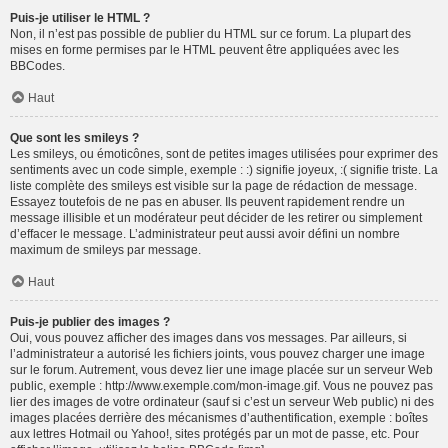
Puis-je utiliser le HTML ?
Non, il n’est pas possible de publier du HTML sur ce forum. La plupart des
mises en forme permises par le HTML peuvent être appliquées avec les
BBCodes.
Haut
Que sont les smileys ?
Les smileys, ou émoticônes, sont de petites images utilisées pour exprimer des
sentiments avec un code simple, exemple : :) signifie joyeux, :( signifie triste. La
liste complète des smileys est visible sur la page de rédaction de message.
Essayez toutefois de ne pas en abuser. Ils peuvent rapidement rendre un
message illisible et un modérateur peut décider de les retirer ou simplement
d’effacer le message. L’administrateur peut aussi avoir défini un nombre
maximum de smileys par message.
Haut
Puis-je publier des images ?
Oui, vous pouvez afficher des images dans vos messages. Par ailleurs, si
l’administrateur a autorisé les fichiers joints, vous pouvez charger une image
sur le forum. Autrement, vous devez lier une image placée sur un serveur Web
public, exemple : http://www.exemple.com/mon-image.gif. Vous ne pouvez pas
lier des images de votre ordinateur (sauf si c’est un serveur Web public) ni des
images placées derrière des mécanismes d’authentification, exemple : boîtes
aux lettres Hotmail ou Yahoo!, sites protégés par un mot de passe, etc. Pour