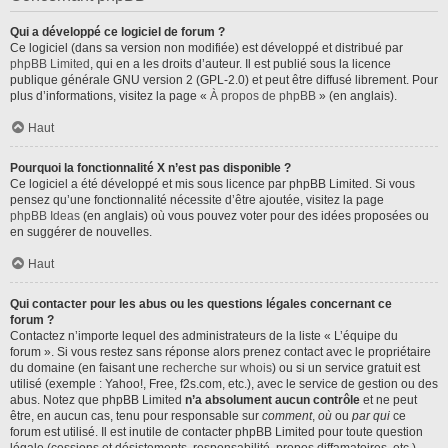
Qui a développé ce logiciel de forum ?
Ce logiciel (dans sa version non modifiée) est développé et distribué par
phpBB Limited
, qui en a les droits d’auteur. Il est publié sous la licence
publique générale GNU version 2 (GPL-2.0) et peut être diffusé librement. Pour
plus d’informations, visitez la page «
À propos de phpBB
» (en anglais).
Haut
Pourquoi la fonctionnalité X n’est pas disponible ?
Ce logiciel a été développé et mis sous licence par phpBB Limited. Si vous
pensez qu’une fonctionnalité nécessite d’être ajoutée, visitez la page
phpBB Ideas
(en anglais) où vous pouvez voter pour des idées proposées ou
en suggérer de nouvelles.
Haut
Qui contacter pour les abus ou les questions légales concernant ce
forum ?
Contactez n’importe lequel des administrateurs de la liste « L’équipe du
forum ». Si vous restez sans réponse alors prenez contact avec le propriétaire
du domaine (en faisant une
recherche sur whois
) ou si un service gratuit est
utilisé (exemple : Yahoo!, Free, f2s.com, etc.), avec le service de gestion ou des
abus. Notez que phpBB Limited
n’a absolument aucun contrôle
et ne peut
être, en aucun cas, tenu pour responsable sur
comment
,
où
ou
par qui
ce
forum est utilisé. Il est inutile de contacter phpBB Limited pour toute question