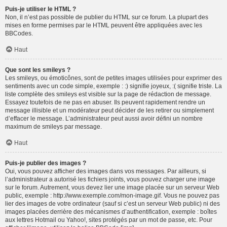
Puis-je utiliser le HTML ?
Non, il n’est pas possible de publier du HTML sur ce forum. La plupart des
mises en forme permises par le HTML peuvent être appliquées avec les
BBCodes.
Haut
Que sont les smileys ?
Les smileys, ou émoticônes, sont de petites images utilisées pour exprimer des
sentiments avec un code simple, exemple : :) signifie joyeux, :( signifie triste. La
liste complète des smileys est visible sur la page de rédaction de message.
Essayez toutefois de ne pas en abuser. Ils peuvent rapidement rendre un
message illisible et un modérateur peut décider de les retirer ou simplement
d’effacer le message. L’administrateur peut aussi avoir défini un nombre
maximum de smileys par message.
Haut
Puis-je publier des images ?
Oui, vous pouvez afficher des images dans vos messages. Par ailleurs, si
l’administrateur a autorisé les fichiers joints, vous pouvez charger une image
sur le forum. Autrement, vous devez lier une image placée sur un serveur Web
public, exemple : http://www.exemple.com/mon-image.gif. Vous ne pouvez pas
lier des images de votre ordinateur (sauf si c’est un serveur Web public) ni des
images placées derrière des mécanismes d’authentification, exemple : boîtes
aux lettres Hotmail ou Yahoo!, sites protégés par un mot de passe, etc. Pour