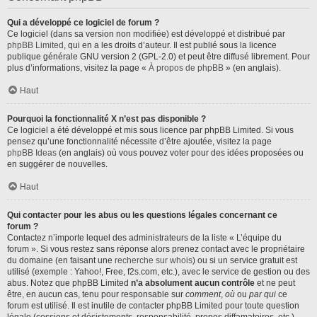
Qui a développé ce logiciel de forum ?
Ce logiciel (dans sa version non modifiée) est développé et distribué par
phpBB Limited
, qui en a les droits d’auteur. Il est publié sous la licence
publique générale GNU version 2 (GPL-2.0) et peut être diffusé librement. Pour
plus d’informations, visitez la page «
À propos de phpBB
» (en anglais).
Haut
Pourquoi la fonctionnalité X n’est pas disponible ?
Ce logiciel a été développé et mis sous licence par phpBB Limited. Si vous
pensez qu’une fonctionnalité nécessite d’être ajoutée, visitez la page
phpBB Ideas
(en anglais) où vous pouvez voter pour des idées proposées ou
en suggérer de nouvelles.
Haut
Qui contacter pour les abus ou les questions légales concernant ce
forum ?
Contactez n’importe lequel des administrateurs de la liste « L’équipe du
forum ». Si vous restez sans réponse alors prenez contact avec le propriétaire
du domaine (en faisant une
recherche sur whois
) ou si un service gratuit est
utilisé (exemple : Yahoo!, Free, f2s.com, etc.), avec le service de gestion ou des
abus. Notez que phpBB Limited
n’a absolument aucun contrôle
et ne peut
être, en aucun cas, tenu pour responsable sur
comment
,
où
ou
par qui
ce
forum est utilisé. Il est inutile de contacter phpBB Limited pour toute question