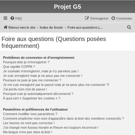
Projet G5
FAQ
S’enregistrer
Connexion
R
Retour vers le site
Index du forum
Foire aux questions (Questions posées fréquemment)
e
Foire aux questions (Questions posées
c
fréquemment)
h
e
Problèmes de connexion et d’enregistrement
Pourquoi dois-je m’enregistrer ?
r
Que signifie COPPA ?
c
Je souhaite m’enregistrer, mais je n’y parviens pas !
Je suis enregistré mais je ne peux pas me connecter !
h
Pourquoi ne puis-je pas me connecter ?
Je me suis enregistré par le passé mais je ne peux plus me connecter ?!
e
J’ai perdu mon mot de passe !
r
Pourquoi suis-je automatiquement déconnecté ?
À quoi sert « Supprimer les cookies » ?
Paramètres et préférences de l’utilisateur
Comment modifier mes paramètres ?
Comment empêcher mon nom d’apparaître dans la liste des membres connectés ?
Les heures ne sont pas correctes !
J’ai changé mon fuseau horaire et l’heure est toujours incorrecte !
Ma langue n’est pas dans la liste !