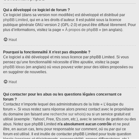
Qui a développé ce logiciel de forum ?
Ce logiciel (dans sa version non modifiée) est développé et distribué par
phpBB Limited
, qui en a les droits d’auteur. Il est publié sous la licence
publique générale GNU version 2 (GPL-2.0) et peut être diffusé librement. Pour
plus d’informations, visitez la page «
À propos de phpBB
» (en anglais).
Haut
Pourquoi la fonctionnalité X n’est pas disponible ?
Ce logiciel a été développé et mis sous licence par phpBB Limited. Si vous
pensez qu’une fonctionnalité nécessite d’être ajoutée, visitez la page
phpBB Ideas
(en anglais) où vous pouvez voter pour des idées proposées ou
en suggérer de nouvelles.
Haut
Qui contacter pour les abus ou les questions légales concernant ce
forum ?
Contactez n’importe lequel des administrateurs de la liste « L’équipe du
forum ». Si vous restez sans réponse alors prenez contact avec le propriétaire
du domaine (en faisant une
recherche sur whois
) ou si un service gratuit est
utilisé (exemple : Yahoo!, Free, f2s.com, etc.), avec le service de gestion ou des
abus. Notez que phpBB Limited
n’a absolument aucun contrôle
et ne peut
être, en aucun cas, tenu pour responsable sur
comment
,
où
ou
par qui
ce
forum est utilisé. Il est inutile de contacter phpBB Limited pour toute question