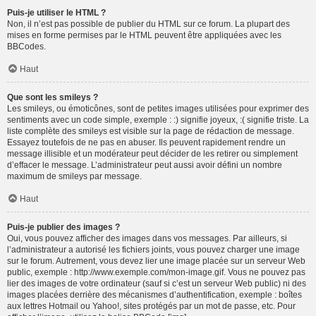
Puis-je utiliser le HTML ?
Non, il n’est pas possible de publier du HTML sur ce forum. La plupart des
mises en forme permises par le HTML peuvent être appliquées avec les
BBCodes.
Haut
Que sont les smileys ?
Les smileys, ou émoticônes, sont de petites images utilisées pour exprimer des
sentiments avec un code simple, exemple : :) signifie joyeux, :( signifie triste. La
liste complète des smileys est visible sur la page de rédaction de message.
Essayez toutefois de ne pas en abuser. Ils peuvent rapidement rendre un
message illisible et un modérateur peut décider de les retirer ou simplement
d’effacer le message. L’administrateur peut aussi avoir défini un nombre
maximum de smileys par message.
Haut
Puis-je publier des images ?
Oui, vous pouvez afficher des images dans vos messages. Par ailleurs, si
l’administrateur a autorisé les fichiers joints, vous pouvez charger une image
sur le forum. Autrement, vous devez lier une image placée sur un serveur Web
public, exemple : http://www.exemple.com/mon-image.gif. Vous ne pouvez pas
lier des images de votre ordinateur (sauf si c’est un serveur Web public) ni des
images placées derrière des mécanismes d’authentification, exemple : boîtes
aux lettres Hotmail ou Yahoo!, sites protégés par un mot de passe, etc. Pour