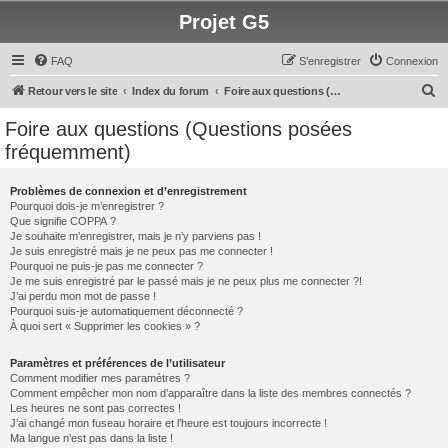
Projet G5
FAQ
S’enregistrer
Connexion
R
Retour vers le site
Index du forum
Foire aux questions (Questions posées fréquemment)
e
Foire aux questions (Questions posées
c
fréquemment)
h
e
Problèmes de connexion et d’enregistrement
Pourquoi dois-je m’enregistrer ?
r
Que signifie COPPA ?
c
Je souhaite m’enregistrer, mais je n’y parviens pas !
Je suis enregistré mais je ne peux pas me connecter !
h
Pourquoi ne puis-je pas me connecter ?
Je me suis enregistré par le passé mais je ne peux plus me connecter ?!
e
J’ai perdu mon mot de passe !
r
Pourquoi suis-je automatiquement déconnecté ?
À quoi sert « Supprimer les cookies » ?
Paramètres et préférences de l’utilisateur
Comment modifier mes paramètres ?
Comment empêcher mon nom d’apparaître dans la liste des membres connectés ?
Les heures ne sont pas correctes !
J’ai changé mon fuseau horaire et l’heure est toujours incorrecte !
Ma langue n’est pas dans la liste !