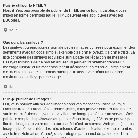
Puis-je utiliser le HTML ?
Non, il n’est pas possible de publier du HTML sur ce forum. La plupart des
mises en forme permises par le HTML peuvent être appliquées avec les
BBCodes.
Haut
Que sont les smileys ?
Les smileys, ou émoticônes, sont de petites images utilisées pour exprimer des
sentiments avec un code simple, exemple : :) signifie joyeux, :( signifie triste. La
liste complète des smileys est visible sur la page de rédaction de message.
Essayez toutefois de ne pas en abuser. Ils peuvent rapidement rendre un
message illisible et un modérateur peut décider de les retirer ou simplement
d’effacer le message. L’administrateur peut aussi avoir défini un nombre
maximum de smileys par message.
Haut
Puis-je publier des images ?
Oui, vous pouvez afficher des images dans vos messages. Par ailleurs, si
l’administrateur a autorisé les fichiers joints, vous pouvez charger une image
sur le forum. Autrement, vous devez lier une image placée sur un serveur Web
public, exemple : http://www.exemple.com/mon-image.gif. Vous ne pouvez pas
lier des images de votre ordinateur (sauf si c’est un serveur Web public) ni des
images placées derrière des mécanismes d’authentification, exemple : boîtes
aux lettres Hotmail ou Yahoo!, sites protégés par un mot de passe, etc. Pour