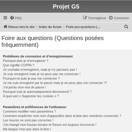
Projet G5
FAQ
S’enregistrer
Connexion
R
Retour vers le site
Index du forum
Foire aux questions (Questions posées fréquemment)
e
Foire aux questions (Questions posées
c
fréquemment)
h
e
Problèmes de connexion et d’enregistrement
Pourquoi dois-je m’enregistrer ?
r
Que signifie COPPA ?
c
Je souhaite m’enregistrer, mais je n’y parviens pas !
Je suis enregistré mais je ne peux pas me connecter !
h
Pourquoi ne puis-je pas me connecter ?
Je me suis enregistré par le passé mais je ne peux plus me connecter ?!
e
J’ai perdu mon mot de passe !
r
Pourquoi suis-je automatiquement déconnecté ?
À quoi sert « Supprimer les cookies » ?
Paramètres et préférences de l’utilisateur
Comment modifier mes paramètres ?
Comment empêcher mon nom d’apparaître dans la liste des membres connectés ?
Les heures ne sont pas correctes !
J’ai changé mon fuseau horaire et l’heure est toujours incorrecte !
Ma langue n’est pas dans la liste !