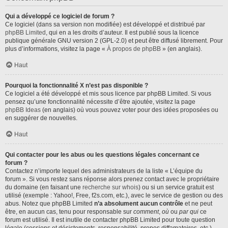
Qui a développé ce logiciel de forum ?
Ce logiciel (dans sa version non modifiée) est développé et distribué par
phpBB Limited
, qui en a les droits d’auteur. Il est publié sous la licence
publique générale GNU version 2 (GPL-2.0) et peut être diffusé librement. Pour
plus d’informations, visitez la page «
À propos de phpBB
» (en anglais).
Haut
Pourquoi la fonctionnalité X n’est pas disponible ?
Ce logiciel a été développé et mis sous licence par phpBB Limited. Si vous
pensez qu’une fonctionnalité nécessite d’être ajoutée, visitez la page
phpBB Ideas
(en anglais) où vous pouvez voter pour des idées proposées ou
en suggérer de nouvelles.
Haut
Qui contacter pour les abus ou les questions légales concernant ce
forum ?
Contactez n’importe lequel des administrateurs de la liste « L’équipe du
forum ». Si vous restez sans réponse alors prenez contact avec le propriétaire
du domaine (en faisant une
recherche sur whois
) ou si un service gratuit est
utilisé (exemple : Yahoo!, Free, f2s.com, etc.), avec le service de gestion ou des
abus. Notez que phpBB Limited
n’a absolument aucun contrôle
et ne peut
être, en aucun cas, tenu pour responsable sur
comment
,
où
ou
par qui
ce
forum est utilisé. Il est inutile de contacter phpBB Limited pour toute question