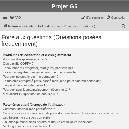
Projet G5
FAQ
S’enregistrer
Connexion
R
Retour vers le site
Index du forum
Foire aux questions (Questions posées fréquemment)
e
Foire aux questions (Questions posées
c
fréquemment)
h
e
Problèmes de connexion et d’enregistrement
Pourquoi dois-je m’enregistrer ?
r
Que signifie COPPA ?
c
Je souhaite m’enregistrer, mais je n’y parviens pas !
Je suis enregistré mais je ne peux pas me connecter !
h
Pourquoi ne puis-je pas me connecter ?
Je me suis enregistré par le passé mais je ne peux plus me connecter ?!
e
J’ai perdu mon mot de passe !
r
Pourquoi suis-je automatiquement déconnecté ?
À quoi sert « Supprimer les cookies » ?
Paramètres et préférences de l’utilisateur
Comment modifier mes paramètres ?
Comment empêcher mon nom d’apparaître dans la liste des membres connectés ?
Les heures ne sont pas correctes !
J’ai changé mon fuseau horaire et l’heure est toujours incorrecte !
Ma langue n’est pas dans la liste !