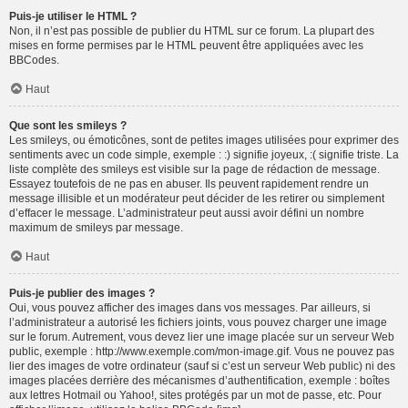
Puis-je utiliser le HTML ?
Non, il n’est pas possible de publier du HTML sur ce forum. La plupart des
mises en forme permises par le HTML peuvent être appliquées avec les
BBCodes.
Haut
Que sont les smileys ?
Les smileys, ou émoticônes, sont de petites images utilisées pour exprimer des
sentiments avec un code simple, exemple : :) signifie joyeux, :( signifie triste. La
liste complète des smileys est visible sur la page de rédaction de message.
Essayez toutefois de ne pas en abuser. Ils peuvent rapidement rendre un
message illisible et un modérateur peut décider de les retirer ou simplement
d’effacer le message. L’administrateur peut aussi avoir défini un nombre
maximum de smileys par message.
Haut
Puis-je publier des images ?
Oui, vous pouvez afficher des images dans vos messages. Par ailleurs, si
l’administrateur a autorisé les fichiers joints, vous pouvez charger une image
sur le forum. Autrement, vous devez lier une image placée sur un serveur Web
public, exemple : http://www.exemple.com/mon-image.gif. Vous ne pouvez pas
lier des images de votre ordinateur (sauf si c’est un serveur Web public) ni des
images placées derrière des mécanismes d’authentification, exemple : boîtes
aux lettres Hotmail ou Yahoo!, sites protégés par un mot de passe, etc. Pour