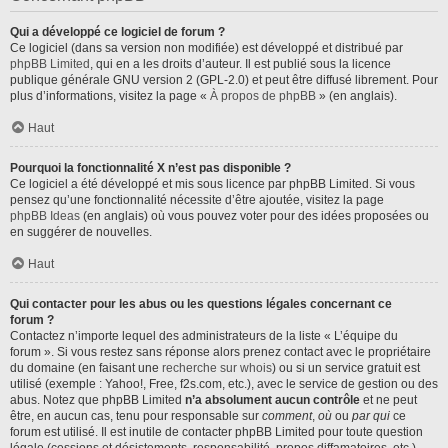
Qui a développé ce logiciel de forum ?
Ce logiciel (dans sa version non modifiée) est développé et distribué par
phpBB Limited
, qui en a les droits d’auteur. Il est publié sous la licence
publique générale GNU version 2 (GPL-2.0) et peut être diffusé librement. Pour
plus d’informations, visitez la page «
À propos de phpBB
» (en anglais).
Haut
Pourquoi la fonctionnalité X n’est pas disponible ?
Ce logiciel a été développé et mis sous licence par phpBB Limited. Si vous
pensez qu’une fonctionnalité nécessite d’être ajoutée, visitez la page
phpBB Ideas
(en anglais) où vous pouvez voter pour des idées proposées ou
en suggérer de nouvelles.
Haut
Qui contacter pour les abus ou les questions légales concernant ce
forum ?
Contactez n’importe lequel des administrateurs de la liste « L’équipe du
forum ». Si vous restez sans réponse alors prenez contact avec le propriétaire
du domaine (en faisant une
recherche sur whois
) ou si un service gratuit est
utilisé (exemple : Yahoo!, Free, f2s.com, etc.), avec le service de gestion ou des
abus. Notez que phpBB Limited
n’a absolument aucun contrôle
et ne peut
être, en aucun cas, tenu pour responsable sur
comment
,
où
ou
par qui
ce
forum est utilisé. Il est inutile de contacter phpBB Limited pour toute question