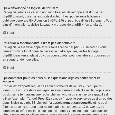
Qui a développé ce logiciel de forum ?
Ce logiciel (dans sa version non modifiée) est développé et distribué par
phpBB Limited
, qui en a les droits d’auteur. Il est publié sous la licence
publique générale GNU version 2 (GPL-2.0) et peut être diffusé librement. Pour
plus d’informations, visitez la page «
À propos de phpBB
» (en anglais).
Haut
Pourquoi la fonctionnalité X n’est pas disponible ?
Ce logiciel a été développé et mis sous licence par phpBB Limited. Si vous
pensez qu’une fonctionnalité nécessite d’être ajoutée, visitez la page
phpBB Ideas
(en anglais) où vous pouvez voter pour des idées proposées ou
en suggérer de nouvelles.
Haut
Qui contacter pour les abus ou les questions légales concernant ce
forum ?
Contactez n’importe lequel des administrateurs de la liste « L’équipe du
forum ». Si vous restez sans réponse alors prenez contact avec le propriétaire
du domaine (en faisant une
recherche sur whois
) ou si un service gratuit est
utilisé (exemple : Yahoo!, Free, f2s.com, etc.), avec le service de gestion ou des
abus. Notez que phpBB Limited
n’a absolument aucun contrôle
et ne peut
être, en aucun cas, tenu pour responsable sur
comment
,
où
ou
par qui
ce
forum est utilisé. Il est inutile de contacter phpBB Limited pour toute question