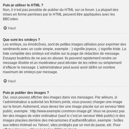
Puis-je utiliser le HTML ?
Non, il n’est pas possible de publier du HTML sur ce forum. La plupart des
mises en forme permises par le HTML peuvent être appliquées avec les
BBCodes.
Haut
Que sont les smileys ?
Les smileys, ou émoticônes, sont de petites images utilisées pour exprimer des
sentiments avec un code simple, exemple : :) signifie joyeux, :( signifie triste. La
liste complète des smileys est visible sur la page de rédaction de message.
Essayez toutefois de ne pas en abuser. Ils peuvent rapidement rendre un
message illisible et un modérateur peut décider de les retirer ou simplement
d’effacer le message. L’administrateur peut aussi avoir défini un nombre
maximum de smileys par message.
Haut
Puis-je publier des images ?
Oui, vous pouvez afficher des images dans vos messages. Par ailleurs, si
l’administrateur a autorisé les fichiers joints, vous pouvez charger une image
sur le forum. Autrement, vous devez lier une image placée sur un serveur Web
public, exemple : http://www.exemple.com/mon-image.gif. Vous ne pouvez pas
lier des images de votre ordinateur (sauf si c’est un serveur Web public) ni des
images placées derrière des mécanismes d’authentification, exemple : boîtes
aux lettres Hotmail ou Yahoo!, sites protégés par un mot de passe, etc. Pour