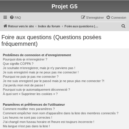
Projet G5
FAQ
S’enregistrer
Connexion
R
Retour vers le site
Index du forum
Foire aux questions (Questions posées fréquemment)
e
Foire aux questions (Questions posées
c
fréquemment)
h
e
Problèmes de connexion et d’enregistrement
Pourquoi dois-je m’enregistrer ?
r
Que signifie COPPA ?
c
Je souhaite m’enregistrer, mais je n’y parviens pas !
Je suis enregistré mais je ne peux pas me connecter !
h
Pourquoi ne puis-je pas me connecter ?
Je me suis enregistré par le passé mais je ne peux plus me connecter ?!
e
J’ai perdu mon mot de passe !
r
Pourquoi suis-je automatiquement déconnecté ?
À quoi sert « Supprimer les cookies » ?
Paramètres et préférences de l’utilisateur
Comment modifier mes paramètres ?
Comment empêcher mon nom d’apparaître dans la liste des membres connectés ?
Les heures ne sont pas correctes !
J’ai changé mon fuseau horaire et l’heure est toujours incorrecte !
Ma langue n’est pas dans la liste !