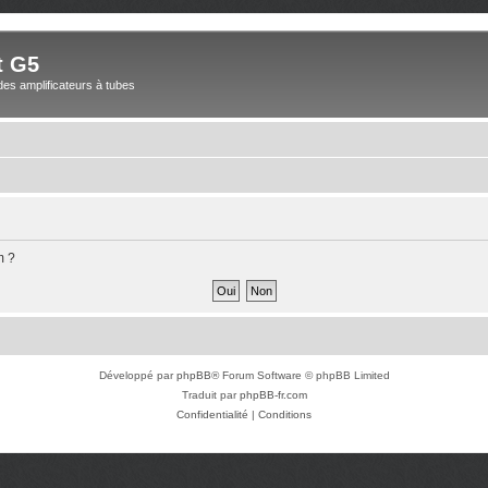
t G5
des amplificateurs à tubes
m ?
Développé par
phpBB
® Forum Software © phpBB Limited
Traduit par
phpBB-fr.com
Confidentialité
|
Conditions