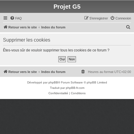
Projet G5
FAQ
S’enregistrer
Connexion
R
Retour vers le site
Index du forum
e
Supprimer les cookies
c
h
Êtes-vous sûr de vouloir supprimer tous les cookies de ce forum ?
e
r
c
Retour vers le site
Index du forum
Heures au format
UTC+02:00
h
Développé par
phpBB
® Forum Software © phpBB Limited
e
Traduit par
phpBB-fr.com
r
Confidentialité
|
Conditions