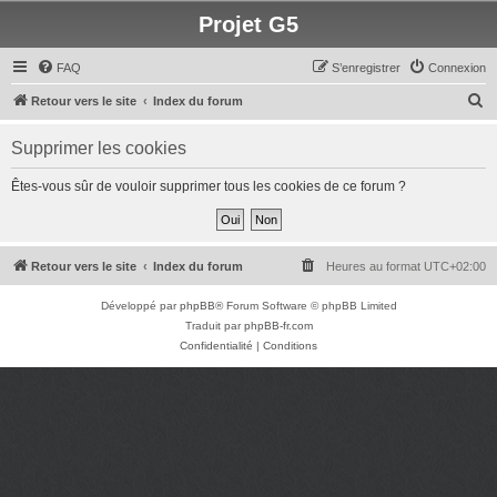
Projet G5
FAQ
S’enregistrer
Connexion
R
Retour vers le site
Index du forum
e
Supprimer les cookies
c
h
Êtes-vous sûr de vouloir supprimer tous les cookies de ce forum ?
e
r
c
Retour vers le site
Index du forum
Heures au format
UTC+02:00
h
Développé par
phpBB
® Forum Software © phpBB Limited
e
Traduit par
phpBB-fr.com
r
Confidentialité
|
Conditions