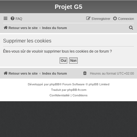
Projet G5
FAQ
S’enregistrer
Connexion
R
Retour vers le site
Index du forum
e
Supprimer les cookies
c
h
Êtes-vous sûr de vouloir supprimer tous les cookies de ce forum ?
e
r
c
Retour vers le site
Index du forum
Heures au format
UTC+02:00
h
Développé par
phpBB
® Forum Software © phpBB Limited
e
Traduit par
phpBB-fr.com
r
Confidentialité
|
Conditions