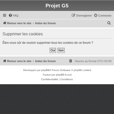
Projet G5
FAQ
S’enregistrer
Connexion
R
Retour vers le site
Index du forum
e
Supprimer les cookies
c
h
Êtes-vous sûr de vouloir supprimer tous les cookies de ce forum ?
e
r
c
Retour vers le site
Index du forum
Heures au format
UTC+02:00
h
Développé par
phpBB
® Forum Software © phpBB Limited
e
Traduit par
phpBB-fr.com
r
Confidentialité
|
Conditions