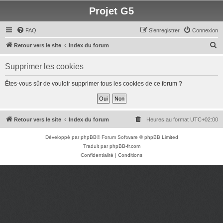
Projet G5
FAQ
S’enregistrer
Connexion
R
Retour vers le site
Index du forum
e
Supprimer les cookies
c
h
Êtes-vous sûr de vouloir supprimer tous les cookies de ce forum ?
e
r
c
Retour vers le site
Index du forum
Heures au format
UTC+02:00
h
Développé par
phpBB
® Forum Software © phpBB Limited
e
Traduit par
phpBB-fr.com
r
Confidentialité
|
Conditions