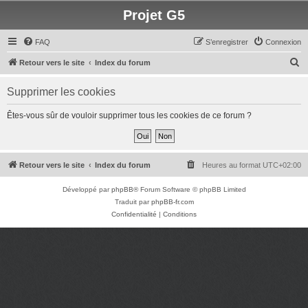
Projet G5
FAQ
S’enregistrer
Connexion
R
Retour vers le site
Index du forum
e
Supprimer les cookies
c
h
Êtes-vous sûr de vouloir supprimer tous les cookies de ce forum ?
e
r
c
Retour vers le site
Index du forum
Heures au format
UTC+02:00
h
Développé par
phpBB
® Forum Software © phpBB Limited
e
Traduit par
phpBB-fr.com
r
Confidentialité
|
Conditions