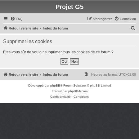
Projet G5
FAQ
S’enregistrer
Connexion
R
Retour vers le site
Index du forum
e
Supprimer les cookies
c
h
Êtes-vous sûr de vouloir supprimer tous les cookies de ce forum ?
e
r
c
Retour vers le site
Index du forum
Heures au format
UTC+02:00
h
Développé par
phpBB
® Forum Software © phpBB Limited
e
Traduit par
phpBB-fr.com
r
Confidentialité
|
Conditions