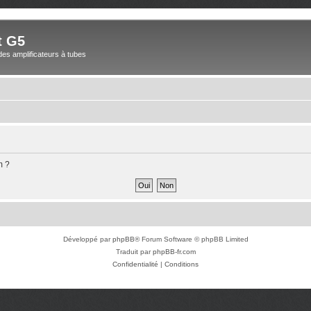
t G5
des amplificateurs à tubes
m ?
Développé par
phpBB
® Forum Software © phpBB Limited
Traduit par
phpBB-fr.com
Confidentialité
|
Conditions