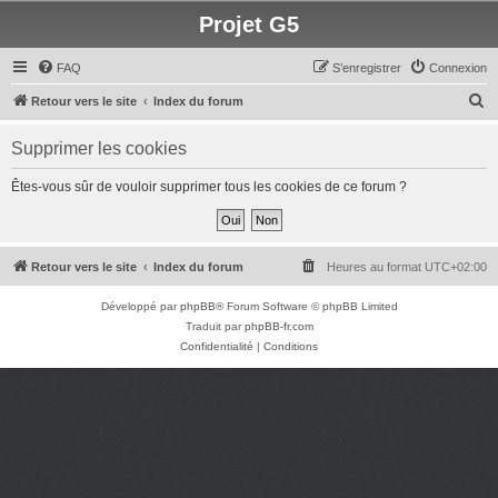
Projet G5
FAQ
S’enregistrer
Connexion
R
Retour vers le site
Index du forum
e
Supprimer les cookies
c
h
Êtes-vous sûr de vouloir supprimer tous les cookies de ce forum ?
e
r
c
Retour vers le site
Index du forum
Heures au format
UTC+02:00
h
Développé par
phpBB
® Forum Software © phpBB Limited
e
Traduit par
phpBB-fr.com
r
Confidentialité
|
Conditions