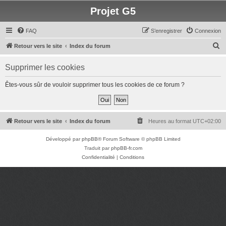
Projet G5
FAQ
S’enregistrer
Connexion
R
Retour vers le site
Index du forum
e
Supprimer les cookies
c
h
Êtes-vous sûr de vouloir supprimer tous les cookies de ce forum ?
e
r
c
Retour vers le site
Index du forum
Heures au format
UTC+02:00
h
Développé par
phpBB
® Forum Software © phpBB Limited
e
Traduit par
phpBB-fr.com
r
Confidentialité
|
Conditions