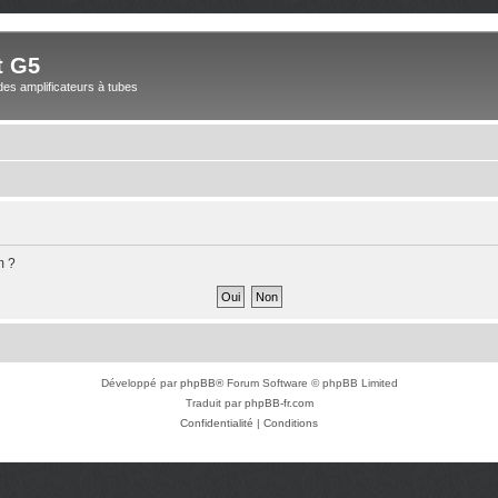
t G5
des amplificateurs à tubes
m ?
Développé par
phpBB
® Forum Software © phpBB Limited
Traduit par
phpBB-fr.com
Confidentialité
|
Conditions