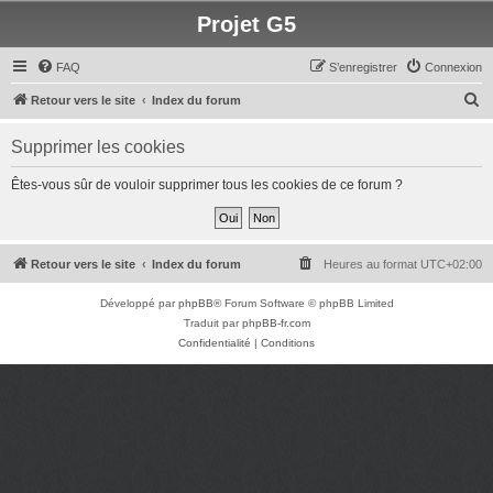
Projet G5
FAQ
S’enregistrer
Connexion
R
Retour vers le site
Index du forum
e
Supprimer les cookies
c
h
Êtes-vous sûr de vouloir supprimer tous les cookies de ce forum ?
e
r
c
Retour vers le site
Index du forum
Heures au format
UTC+02:00
h
Développé par
phpBB
® Forum Software © phpBB Limited
e
Traduit par
phpBB-fr.com
r
Confidentialité
|
Conditions