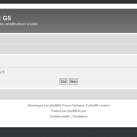
t G5
des amplificateurs à tubes
m ?
Développé par
phpBB
® Forum Software © phpBB Limited
Traduit par
phpBB-fr.com
Confidentialité
|
Conditions