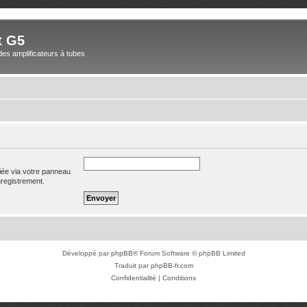
t G5
des amplificateurs à tubes
iée via votre panneau
enregistrement.
Développé par
phpBB
® Forum Software © phpBB Limited
Traduit par
phpBB-fr.com
Confidentialité
|
Conditions