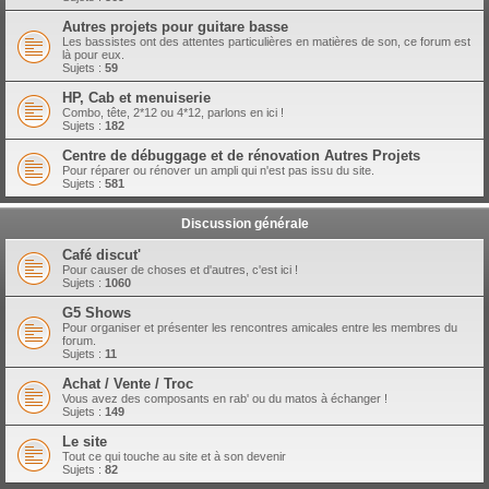
Autres projets pour guitare basse
Les bassistes ont des attentes particulières en matières de son, ce forum est
là pour eux.
Sujets :
59
HP, Cab et menuiserie
Combo, tête, 2*12 ou 4*12, parlons en ici !
Sujets :
182
Centre de débuggage et de rénovation Autres Projets
Pour réparer ou rénover un ampli qui n'est pas issu du site.
Sujets :
581
Discussion générale
Café discut'
Pour causer de choses et d'autres, c'est ici !
Sujets :
1060
G5 Shows
Pour organiser et présenter les rencontres amicales entre les membres du
forum.
Sujets :
11
Achat / Vente / Troc
Vous avez des composants en rab' ou du matos à échanger !
Sujets :
149
Le site
Tout ce qui touche au site et à son devenir
Sujets :
82