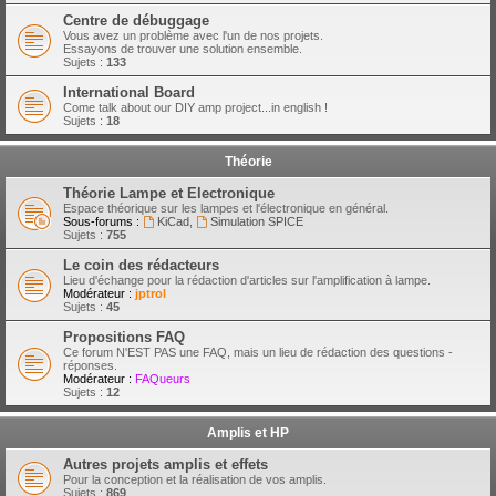
Centre de débuggage
Vous avez un problème avec l'un de nos projets.
Essayons de trouver une solution ensemble.
Sujets :
133
International Board
Come talk about our DIY amp project...in english !
Sujets :
18
Théorie
Théorie Lampe et Electronique
Espace théorique sur les lampes et l'électronique en général.
Sous-forums :
KiCad
,
Simulation SPICE
Sujets :
755
Le coin des rédacteurs
Lieu d'échange pour la rédaction d'articles sur l'amplification à lampe.
Modérateur :
jptrol
Sujets :
45
Propositions FAQ
Ce forum N'EST PAS une FAQ, mais un lieu de rédaction des questions -
réponses.
Modérateur :
FAQueurs
Sujets :
12
Amplis et HP
Autres projets amplis et effets
Pour la conception et la réalisation de vos amplis.
Sujets :
869