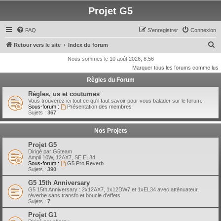
Projet G5
FAQ
S’enregistrer
Connexion
R
Retour vers le site
Index du forum
e
Nous sommes le 10 août 2026, 8:56
Marquer tous les forums comme lus
c
Règles du Forum
h
e
Règles, us et coutumes
Vous trouverez ici tout ce qu'il faut savoir pour vous balader sur le forum.
r
Sous-forum :
Présentation des membres
Sujets :
367
c
h
Nos Projets
e
Projet G5
r
Dirigé par G5team
Ampli 10W, 12AX7, SE EL34
Sous-forum :
G5 Pro Reverb
Sujets :
390
G5 15th Anniversary
G5 15th Anniversary : 2x12AX7, 1x12DW7 et 1xEL34 avec atténuateur,
réverbe sans transfo et boucle d'effets.
Sujets :
7
Projet G1