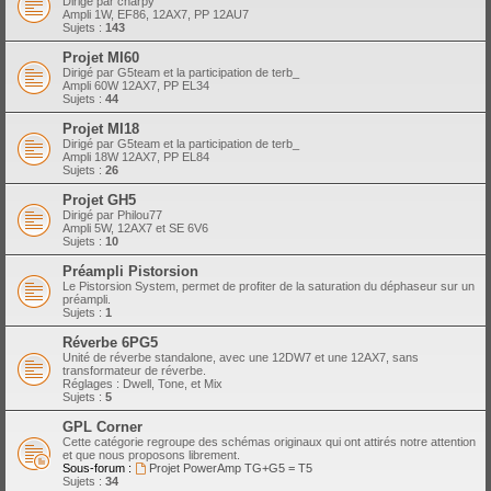
Dirigé par charpy
Ampli 1W, EF86, 12AX7, PP 12AU7
Sujets :
143
Projet MI60
Dirigé par G5team et la participation de terb_
Ampli 60W 12AX7, PP EL34
Sujets :
44
Projet MI18
Dirigé par G5team et la participation de terb_
Ampli 18W 12AX7, PP EL84
Sujets :
26
Projet GH5
Dirigé par Philou77
Ampli 5W, 12AX7 et SE 6V6
Sujets :
10
Préampli Pistorsion
Le Pistorsion System, permet de profiter de la saturation du déphaseur sur un
préampli.
Sujets :
1
Réverbe 6PG5
Unité de réverbe standalone, avec une 12DW7 et une 12AX7, sans
transformateur de réverbe.
Réglages : Dwell, Tone, et Mix
Sujets :
5
GPL Corner
Cette catégorie regroupe des schémas originaux qui ont attirés notre attention
et que nous proposons librement.
Sous-forum :
Projet PowerAmp TG+G5 = T5
Sujets :
34