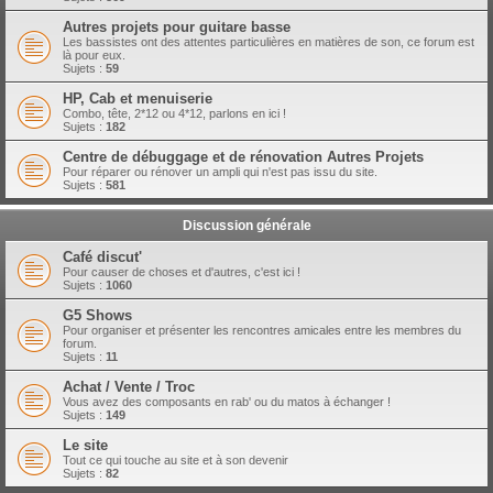
Autres projets pour guitare basse
Les bassistes ont des attentes particulières en matières de son, ce forum est
là pour eux.
Sujets :
59
HP, Cab et menuiserie
Combo, tête, 2*12 ou 4*12, parlons en ici !
Sujets :
182
Centre de débuggage et de rénovation Autres Projets
Pour réparer ou rénover un ampli qui n'est pas issu du site.
Sujets :
581
Discussion générale
Café discut'
Pour causer de choses et d'autres, c'est ici !
Sujets :
1060
G5 Shows
Pour organiser et présenter les rencontres amicales entre les membres du
forum.
Sujets :
11
Achat / Vente / Troc
Vous avez des composants en rab' ou du matos à échanger !
Sujets :
149
Le site
Tout ce qui touche au site et à son devenir
Sujets :
82