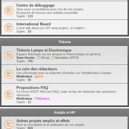
Centre de débuggage
Vous avez un problème avec l'un de nos projets.
Essayons de trouver une solution ensemble.
Sujets :
133
International Board
Come talk about our DIY amp project...in english !
Sujets :
18
Théorie
Théorie Lampe et Electronique
Espace théorique sur les lampes et l'électronique en général.
Sous-forums :
KiCad
,
Simulation SPICE
Sujets :
755
Le coin des rédacteurs
Lieu d'échange pour la rédaction d'articles sur l'amplification à lampe.
Modérateur :
jptrol
Sujets :
45
Propositions FAQ
Ce forum N'EST PAS une FAQ, mais un lieu de rédaction des questions -
réponses.
Modérateur :
FAQueurs
Sujets :
12
Amplis et HP
Autres projets amplis et effets
Pour la conception et la réalisation de vos amplis.
Sujets :
869