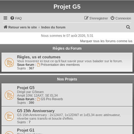
Projet G5
FAQ
S’enregistrer
Connexion
R
Retour vers le site
Index du forum
e
Nous sommes le 07 août 2026, 5:31
Marquer tous les forums comme lus
c
Règles du Forum
h
e
Règles, us et coutumes
Vous trouverez ici tout ce qu'il faut savoir pour vous balader sur le forum.
r
Sous-forum :
Présentation des membres
Sujets :
367
c
h
Nos Projets
e
Projet G5
r
Dirigé par G5team
Ampli 10W, 12AX7, SE EL34
Sous-forum :
G5 Pro Reverb
Sujets :
390
G5 15th Anniversary
G5 15th Anniversary : 2x12AX7, 1x12DW7 et 1xEL34 avec atténuateur,
réverbe sans transfo et boucle d'effets.
Sujets :
7
Projet G1