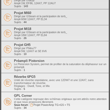
Dirigé par charpy
Ampli 1W, EF86, 12AX7, PP 12AU7
Sujets :
143
Projet MI60
Dirigé par G5team et la participation de terb_
Ampli 60W 12AX7, PP EL34
Sujets :
44
Projet MI18
Dirigé par G5team et la participation de terb_
Ampli 18W 12AX7, PP EL84
Sujets :
26
Projet GH5
Dirigé par Philou77
Ampli 5W, 12AX7 et SE 6V6
Sujets :
10
Préampli Pistorsion
Le Pistorsion System, permet de profiter de la saturation du déphaseur sur un
préampli.
Sujets :
1
Réverbe 6PG5
Unité de réverbe standalone, avec une 12DW7 et une 12AX7, sans
transformateur de réverbe.
Réglages : Dwell, Tone, et Mix
Sujets :
5
GPL Corner
Cette catégorie regroupe des schémas originaux qui ont attirés notre attention
et que nous proposons librement.
Sous-forum :
Projet PowerAmp TG+G5 = T5
Sujets :
34