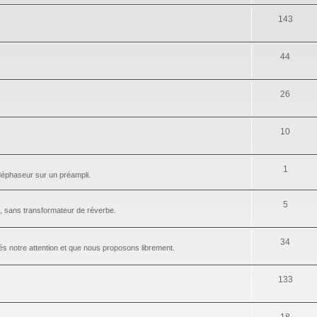
143
44
26
10
1
 déphaseur sur un préampli.
5
 sans transformateur de réverbe.
34
és notre attention et que nous proposons librement.
133
18