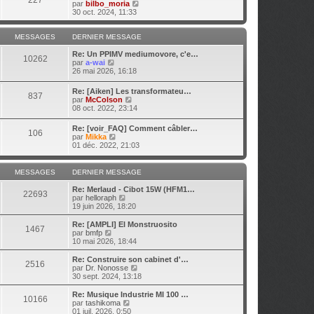
m
V
par
bilbo_moria
n
g
e
e
o
30 oct. 2024, 11:33
i
e
d
s
i
e
e
s
r
r
r
a
l
MESSAGES
DERNIER MESSAGE
m
n
g
e
e
i
e
d
Re: Un PPIMV mediumovore, c'e…
s
10262
e
V
e
par
a-wai
s
r
o
r
26 mai 2026, 16:18
a
m
i
n
g
e
r
i
e
Re: [Aiken] Les transformateu…
s
837
l
e
V
par
McColson
s
e
r
o
08 oct. 2022, 23:14
a
d
m
i
g
e
e
r
e
Re: [voir_FAQ] Comment câbler…
r
s
106
l
V
par
Mikka
n
s
e
o
01 déc. 2022, 21:03
i
a
d
i
e
g
e
r
r
e
r
l
m
MESSAGES
DERNIER MESSAGE
n
e
e
i
d
s
Re: Merlaud - Cibot 15W (HFM1…
e
22693
e
s
V
par
helloraph
r
r
a
o
19 juin 2026, 18:20
m
n
g
i
e
i
e
r
Re: [AMPLI] El Monstruosito
s
1467
e
l
V
par
bmfp
s
r
e
o
10 mai 2026, 18:44
a
m
d
i
g
e
e
r
e
Re: Construire son cabinet d'…
s
2516
r
l
V
par
Dr. Nonosse
s
n
e
o
30 sept. 2024, 13:18
a
i
d
i
g
e
e
r
Re: Musique Industrie MI 100 …
e
r
10166
r
l
V
par
tashikoma
m
n
e
o
01 juil. 2026, 0:50