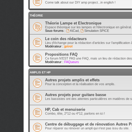
Come talk about our DIY amp project...in english !
THÉORIE
Théorie Lampe et Electronique
Espace théorique sur les lampes et l'électronique en général.
Sous-forums :
KiCad
,
Simulation SPICE
Le coin des rédacteurs
Lieu d'échange pour la rédaction d'articles sur l'amplification
Modérateur :
jptrol
Propositions FAQ
Ce forum N'EST PAS une FAQ, mais un lieu de rédaction des
Modérateur :
FAQueurs
AMPLIS ET HP
Autres projets amplis et effets
Pour la conception et la réalisation de vos amplis.
Autres projets pour guitare basse
Les bassistes ont des attentes particulières en matières de s
HP, Cab et menuiserie
Combo, tête, 2*12 ou 4*12, parlons en ici !
Centre de débuggage et de rénovation Autres P
Pour réparer ou rénover un ampli qui n'est pas issu du site.