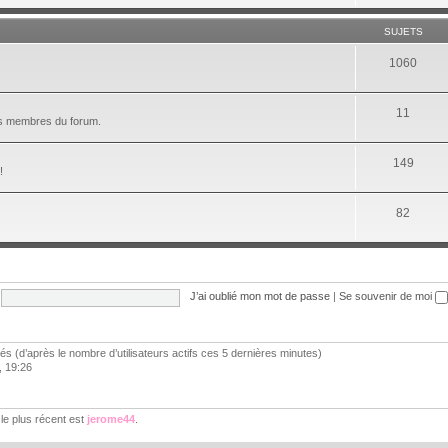
SUJETS
1060
11
les membres du forum.
149
!
82
J’ai oublié mon mot de passe
|
Se souvenir de moi
vités (d’après le nombre d’utilisateurs actifs ces 5 dernières minutes)
6, 19:26
e plus récent est
jerome44
.