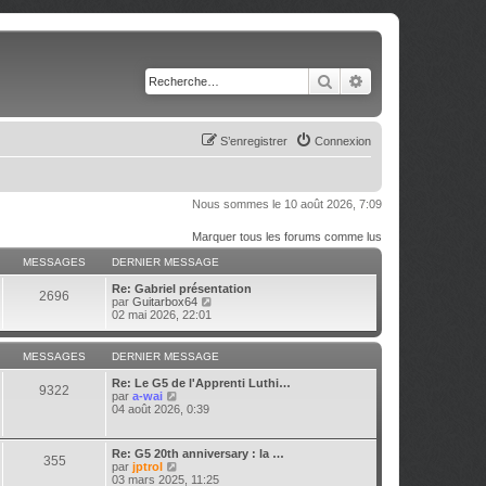
Rechercher
Recherche avancé
S’enregistrer
Connexion
Nous sommes le 10 août 2026, 7:09
Marquer tous les forums comme lus
MESSAGES
DERNIER MESSAGE
Re: Gabriel présentation
2696
V
par
Guitarbox64
o
02 mai 2026, 22:01
i
r
l
MESSAGES
DERNIER MESSAGE
e
d
Re: Le G5 de l'Apprenti Luthi…
9322
e
V
par
a-wai
r
o
04 août 2026, 0:39
n
i
i
r
e
l
Re: G5 20th anniversary : la …
r
355
e
V
par
jptrol
m
d
o
03 mars 2025, 11:25
e
e