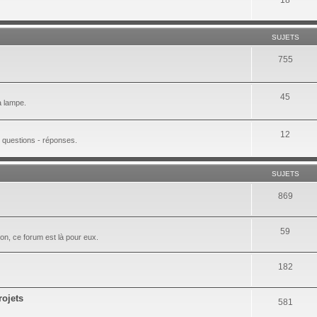
SUJETS
755
45
 à lampe.
12
 questions - réponses.
SUJETS
869
59
on, ce forum est là pour eux.
182
rojets
581