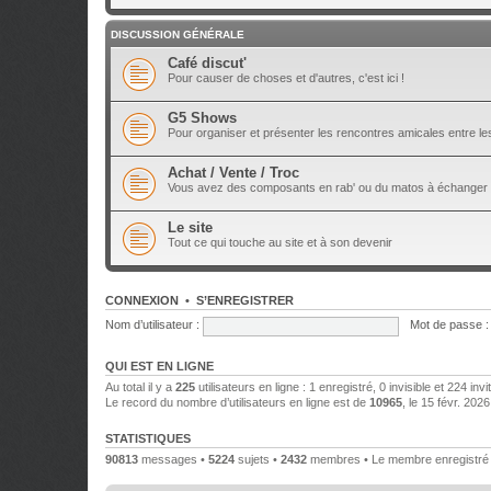
DISCUSSION GÉNÉRALE
Café discut'
Pour causer de choses et d'autres, c'est ici !
G5 Shows
Pour organiser et présenter les rencontres amicales entre 
Achat / Vente / Troc
Vous avez des composants en rab' ou du matos à échanger 
Le site
Tout ce qui touche au site et à son devenir
CONNEXION
•
S’ENREGISTRER
Nom d’utilisateur :
Mot de passe :
QUI EST EN LIGNE
Au total il y a
225
utilisateurs en ligne : 1 enregistré, 0 invisible et 224 in
Le record du nombre d’utilisateurs en ligne est de
10965
, le 15 févr. 202
STATISTIQUES
90813
messages •
5224
sujets •
2432
membres • Le membre enregistré l