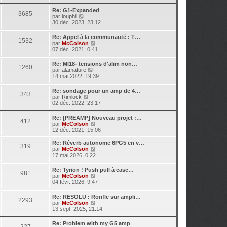
i
s
r
r
Re: G1-Expanded
s
n
3685
l
V
par
louphil
a
i
e
o
30 déc. 2023, 23:12
g
e
d
i
e
r
e
r
m
Re: Appel à la communauté : T…
r
1532
l
e
V
par
McColson
n
e
s
o
07 déc. 2021, 0:41
i
d
s
i
e
e
a
r
r
Re: MI18- tensions d'alim non…
r
1260
g
l
m
V
par
alamature
n
e
e
e
o
14 mai 2022, 19:39
i
d
s
i
e
e
s
r
r
Re: sondage pour un amp de 4…
r
343
a
l
m
V
par
Rimlock
n
g
e
e
o
02 déc. 2022, 23:17
i
e
d
s
i
e
e
s
r
r
Re: [PREAMP] Nouveau projet :…
r
a
412
l
m
V
par
McColson
n
g
e
e
o
12 déc. 2021, 15:06
i
e
d
s
i
e
e
s
r
r
Re: Réverb autonome 6PG5 en v…
r
319
a
l
m
V
par
McColson
n
g
e
e
o
17 mai 2026, 0:22
i
e
d
s
i
e
e
s
r
r
Re: Tyrion ! Push pull à casc…
r
981
a
l
m
V
par
McColson
n
g
e
e
o
04 févr. 2026, 9:47
i
e
d
s
i
e
e
s
r
r
Re: RESOLU : Ronfle sur ampli…
r
2293
a
l
m
V
par
McColson
n
g
e
e
o
13 sept. 2025, 21:14
i
e
d
s
i
e
e
s
r
r
Re: Problem with my G5 amp
r
227
a
l