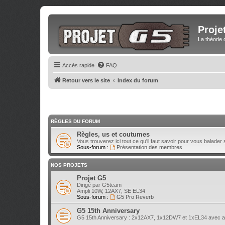
Proje
La théorie 
Accès rapide
FAQ
Retour vers le site
Index du forum
RÈGLES DU FORUM
Règles, us et coutumes
Vous trouverez ici tout ce qu'il faut savoir pour vous balader 
Sous-forum :
Présentation des membres
NOS PROJETS
Projet G5
Dirigé par G5team
Ampli 10W, 12AX7, SE EL34
Sous-forum :
G5 Pro Reverb
G5 15th Anniversary
G5 15th Anniversary : 2x12AX7, 1x12DW7 et 1xEL34 avec atté