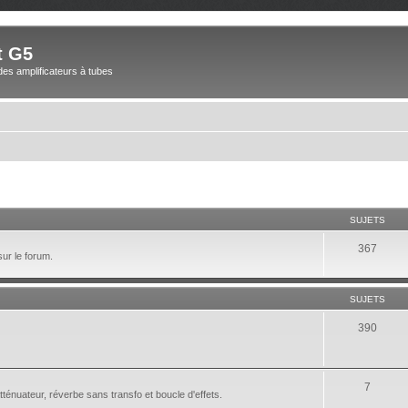
t G5
des amplificateurs à tubes
SUJETS
367
sur le forum.
SUJETS
390
7
nuateur, réverbe sans transfo et boucle d'effets.