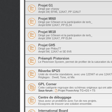
Projet G1
Dirigé par charpy
Ampli 1W, EF86, 12AX7, PP 12AU7
Projet MI60
Dirigé par G5team et la participation de terb_
Ampli 60W 12AX7, PP EL34
Projet MI18
Dirigé par G5team et la participation de terb_
Ampli 18W 12AX7, PP EL84
Projet GH5
Dirigé par Philou77
Ampli 5W, 12AX7 et SE 6V6
Préampli Pistorsion
Le Pistorsion System, permet de profiter de la saturation du
Réverbe 6PG5
Unité de réverbe standalone, avec une 12DW7 et une 12AX7,
Réglages : Dwell, Tone, et Mix
GPL Corner
Cette catégorie regroupe des schémas originaux qui ont attir
Sous-forum :
Projet PowerAmp TG+G5 = T5
Centre de débuggage
Vous avez un problème avec l'un de nos projets.
Essayons de trouver une solution ensemble.
International Board