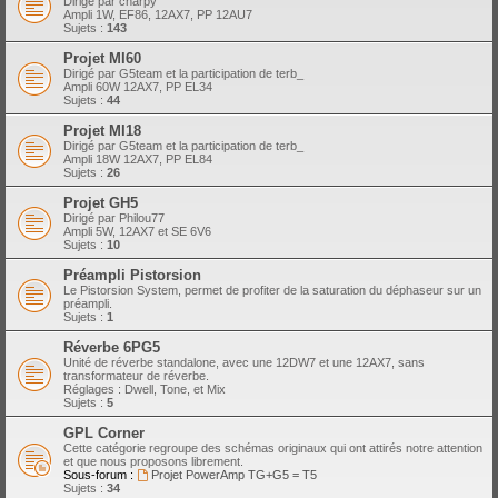
Dirigé par charpy
Ampli 1W, EF86, 12AX7, PP 12AU7
Sujets :
143
Projet MI60
Dirigé par G5team et la participation de terb_
Ampli 60W 12AX7, PP EL34
Sujets :
44
Projet MI18
Dirigé par G5team et la participation de terb_
Ampli 18W 12AX7, PP EL84
Sujets :
26
Projet GH5
Dirigé par Philou77
Ampli 5W, 12AX7 et SE 6V6
Sujets :
10
Préampli Pistorsion
Le Pistorsion System, permet de profiter de la saturation du déphaseur sur un
préampli.
Sujets :
1
Réverbe 6PG5
Unité de réverbe standalone, avec une 12DW7 et une 12AX7, sans
transformateur de réverbe.
Réglages : Dwell, Tone, et Mix
Sujets :
5
GPL Corner
Cette catégorie regroupe des schémas originaux qui ont attirés notre attention
et que nous proposons librement.
Sous-forum :
Projet PowerAmp TG+G5 = T5
Sujets :
34