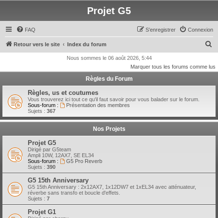
Projet G5
FAQ
S’enregistrer
Connexion
R
Retour vers le site
Index du forum
e
Nous sommes le 06 août 2026, 5:44
Marquer tous les forums comme lus
c
Règles du Forum
h
e
Règles, us et coutumes
Vous trouverez ici tout ce qu'il faut savoir pour vous balader sur le forum.
r
Sous-forum :
Présentation des membres
Sujets :
367
c
h
Nos Projets
e
Projet G5
r
Dirigé par G5team
Ampli 10W, 12AX7, SE EL34
Sous-forum :
G5 Pro Reverb
Sujets :
390
G5 15th Anniversary
G5 15th Anniversary : 2x12AX7, 1x12DW7 et 1xEL34 avec atténuateur,
réverbe sans transfo et boucle d'effets.
Sujets :
7
Projet G1