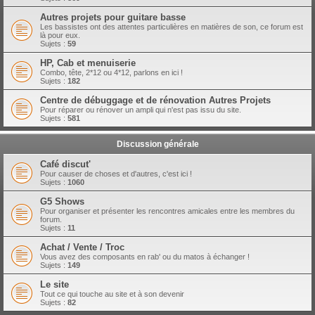
Autres projets pour guitare basse
Les bassistes ont des attentes particulières en matières de son, ce forum est
là pour eux.
Sujets :
59
HP, Cab et menuiserie
Combo, tête, 2*12 ou 4*12, parlons en ici !
Sujets :
182
Centre de débuggage et de rénovation Autres Projets
Pour réparer ou rénover un ampli qui n'est pas issu du site.
Sujets :
581
Discussion générale
Café discut'
Pour causer de choses et d'autres, c'est ici !
Sujets :
1060
G5 Shows
Pour organiser et présenter les rencontres amicales entre les membres du
forum.
Sujets :
11
Achat / Vente / Troc
Vous avez des composants en rab' ou du matos à échanger !
Sujets :
149
Le site
Tout ce qui touche au site et à son devenir
Sujets :
82