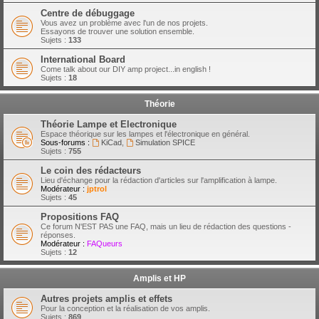
Centre de débuggage
Vous avez un problème avec l'un de nos projets.
Essayons de trouver une solution ensemble.
Sujets :
133
International Board
Come talk about our DIY amp project...in english !
Sujets :
18
Théorie
Théorie Lampe et Electronique
Espace théorique sur les lampes et l'électronique en général.
Sous-forums :
KiCad
,
Simulation SPICE
Sujets :
755
Le coin des rédacteurs
Lieu d'échange pour la rédaction d'articles sur l'amplification à lampe.
Modérateur :
jptrol
Sujets :
45
Propositions FAQ
Ce forum N'EST PAS une FAQ, mais un lieu de rédaction des questions -
réponses.
Modérateur :
FAQueurs
Sujets :
12
Amplis et HP
Autres projets amplis et effets
Pour la conception et la réalisation de vos amplis.
Sujets :
869