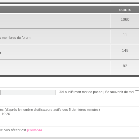
SUJETS
1060
11
les membres du forum.
149
!
82
J’ai oublié mon mot de passe
|
Se souvenir de moi
vités (d’après le nombre d’utilisateurs actifs ces 5 dernières minutes)
6, 19:26
e plus récent est
jerome44
.