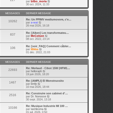
m
V
par
bilbo_moria
n
g
e
e
o
30 oct. 2024, 11:33
i
e
d
s
i
e
e
s
r
r
r
a
l
MESSAGES
DERNIER MESSAGE
m
n
g
e
e
i
e
d
Re: Un PPIMV mediumovore, c'e…
s
10262
e
V
e
par
a-wai
s
r
o
r
26 mai 2026, 16:18
a
m
i
n
g
e
r
i
e
Re: [Aiken] Les transformateu…
s
837
l
e
V
par
McColson
s
e
r
o
08 oct. 2022, 23:14
a
d
m
i
g
e
e
r
e
Re: [voir_FAQ] Comment câbler…
r
s
106
l
V
par
Mikka
n
s
e
o
01 déc. 2022, 21:03
i
a
d
i
e
g
e
r
r
e
r
l
m
MESSAGES
DERNIER MESSAGE
n
e
e
i
d
s
Re: Merlaud - Cibot 15W (HFM1…
e
22693
e
s
V
par
helloraph
r
r
a
o
19 juin 2026, 18:20
m
n
g
i
e
i
e
r
Re: [AMPLI] El Monstruosito
s
1467
e
l
V
par
bmfp
s
r
e
o
10 mai 2026, 18:44
a
m
d
i
g
e
e
r
e
Re: Construire son cabinet d'…
s
2516
r
l
V
par
Dr. Nonosse
s
n
e
o
30 sept. 2024, 13:18
a
i
d
i
g
e
e
r
Re: Musique Industrie MI 100 …
e
r
10166
r
l
V
par
tashikoma
m
n
e
o
01 juil. 2026, 0:50