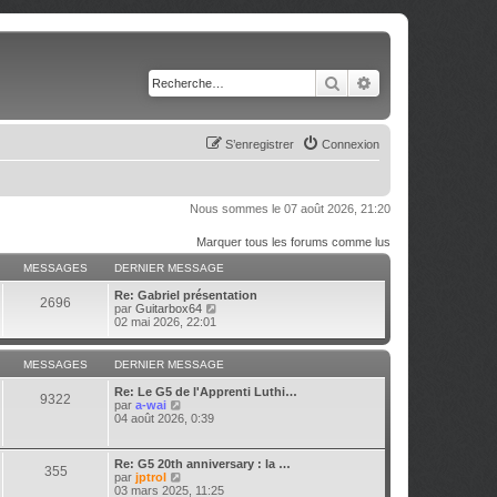
Rechercher
Recherche avancé
S’enregistrer
Connexion
Nous sommes le 07 août 2026, 21:20
Marquer tous les forums comme lus
MESSAGES
DERNIER MESSAGE
Re: Gabriel présentation
2696
V
par
Guitarbox64
o
02 mai 2026, 22:01
i
r
l
MESSAGES
DERNIER MESSAGE
e
d
Re: Le G5 de l'Apprenti Luthi…
9322
e
V
par
a-wai
r
o
04 août 2026, 0:39
n
i
i
r
e
l
Re: G5 20th anniversary : la …
r
355
e
V
par
jptrol
m
d
o
03 mars 2025, 11:25
e
e