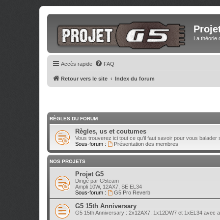
Proje
La théorie 
Accès rapide
FAQ
Retour vers le site
Index du forum
RÈGLES DU FORUM
Règles, us et coutumes
Vous trouverez ici tout ce qu'il faut savoir pour vous balader 
Sous-forum :
Présentation des membres
NOS PROJETS
Projet G5
Dirigé par G5team
Ampli 10W, 12AX7, SE EL34
Sous-forum :
G5 Pro Reverb
G5 15th Anniversary
G5 15th Anniversary : 2x12AX7, 1x12DW7 et 1xEL34 avec atté