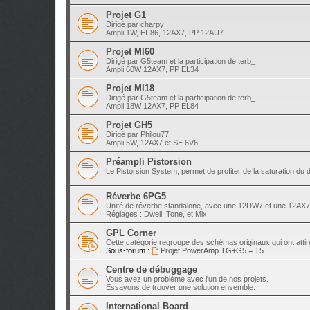
Projet G1
Dirigé par charpy
Ampli 1W, EF86, 12AX7, PP 12AU7
Projet MI60
Dirigé par G5team et la participation de terb_
Ampli 60W 12AX7, PP EL34
Projet MI18
Dirigé par G5team et la participation de terb_
Ampli 18W 12AX7, PP EL84
Projet GH5
Dirigé par Philou77
Ampli 5W, 12AX7 et SE 6V6
Préampli Pistorsion
Le Pistorsion System, permet de profiter de la saturation du
Réverbe 6PG5
Unité de réverbe standalone, avec une 12DW7 et une 12AX7,
Réglages : Dwell, Tone, et Mix
GPL Corner
Cette catégorie regroupe des schémas originaux qui ont attir
Sous-forum :
Projet PowerAmp TG+G5 = T5
Centre de débuggage
Vous avez un problème avec l'un de nos projets.
Essayons de trouver une solution ensemble.
International Board