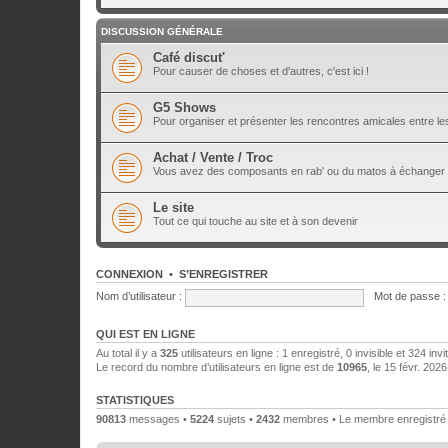
DISCUSSION GÉNÉRALE
Café discut'
Pour causer de choses et d'autres, c'est ici !
G5 Shows
Pour organiser et présenter les rencontres amicales entre 
Achat / Vente / Troc
Vous avez des composants en rab' ou du matos à échanger 
Le site
Tout ce qui touche au site et à son devenir
CONNEXION
•
S’ENREGISTRER
Nom d’utilisateur :
Mot de passe :
QUI EST EN LIGNE
Au total il y a
325
utilisateurs en ligne : 1 enregistré, 0 invisible et 324 in
Le record du nombre d’utilisateurs en ligne est de
10965
, le 15 févr. 202
STATISTIQUES
90813
messages •
5224
sujets •
2432
membres • Le membre enregistré l