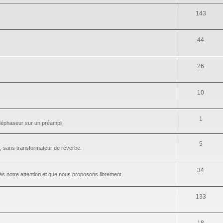
143
44
26
10
1
 déphaseur sur un préampli.
5
 sans transformateur de réverbe.
34
és notre attention et que nous proposons librement.
133
18