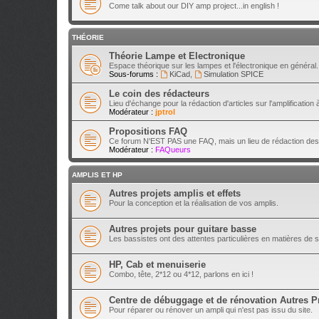
Come talk about our DIY amp project...in english !
THÉORIE
Théorie Lampe et Electronique
Espace théorique sur les lampes et l'électronique en général.
Sous-forums :
KiCad
,
Simulation SPICE
Le coin des rédacteurs
Lieu d'échange pour la rédaction d'articles sur l'amplification
Modérateur :
jptrol
Propositions FAQ
Ce forum N'EST PAS une FAQ, mais un lieu de rédaction des
Modérateur :
FAQueurs
AMPLIS ET HP
Autres projets amplis et effets
Pour la conception et la réalisation de vos amplis.
Autres projets pour guitare basse
Les bassistes ont des attentes particulières en matières de s
HP, Cab et menuiserie
Combo, tête, 2*12 ou 4*12, parlons en ici !
Centre de débuggage et de rénovation Autres P
Pour réparer ou rénover un ampli qui n'est pas issu du site.