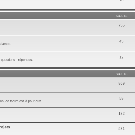
SUJETS
755
45
 à lampe.
12
 questions - réponses.
SUJETS
869
59
on, ce forum est là pour eux.
182
rojets
581