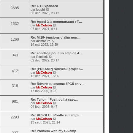
i
s
r
r
Re: G1-Expanded
s
n
3685
l
V
par
louphil
a
i
e
o
30 déc. 2023, 23:12
g
e
d
i
e
r
e
r
m
Re: Appel à la communauté : T…
r
1532
l
e
V
par
McColson
n
e
s
o
07 déc. 2021, 0:41
i
d
s
i
e
e
a
r
r
Re: MI18- tensions d'alim non…
r
1260
g
l
m
V
par
alamature
n
e
e
e
o
14 mai 2022, 19:39
i
d
s
i
e
e
s
r
r
Re: sondage pour un amp de 4…
r
343
a
l
m
V
par
Rimlock
n
g
e
e
o
02 déc. 2022, 23:17
i
e
d
s
i
e
e
s
r
r
Re: [PREAMP] Nouveau projet :…
r
a
412
l
m
V
par
McColson
n
g
e
e
o
12 déc. 2021, 15:06
i
e
d
s
i
e
e
s
r
r
Re: Réverb autonome 6PG5 en v…
r
319
a
l
m
V
par
McColson
n
g
e
e
o
17 mai 2026, 0:22
i
e
d
s
i
e
e
s
r
r
Re: Tyrion ! Push pull à casc…
r
981
a
l
m
V
par
McColson
n
g
e
e
o
04 févr. 2026, 9:47
i
e
d
s
i
e
e
s
r
r
Re: RESOLU : Ronfle sur ampli…
r
2293
a
l
m
V
par
McColson
n
g
e
e
o
13 sept. 2025, 21:14
i
e
d
s
i
e
e
s
r
r
Re: Problem with my G5 amp
r
227
a
l