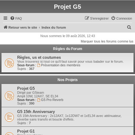
Projet G5
FAQ
S’enregistrer
Connexion
R
Retour vers le site
Index du forum
e
Nous sommes le 09 août 2026, 12:43
Marquer tous les forums comme lus
c
Règles du Forum
h
e
Règles, us et coutumes
Vous trouverez ici tout ce qu'il faut savoir pour vous balader sur le forum.
r
Sous-forum :
Présentation des membres
Sujets :
367
c
h
Nos Projets
e
Projet G5
r
Dirigé par G5team
Ampli 10W, 12AX7, SE EL34
Sous-forum :
G5 Pro Reverb
Sujets :
390
G5 15th Anniversary
G5 15th Anniversary : 2x12AX7, 1x12DW7 et 1xEL34 avec atténuateur,
réverbe sans transfo et boucle d'effets.
Sujets :
7
Projet G1