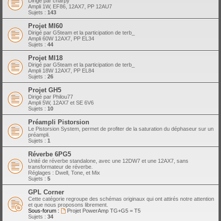
Dirigé par charpy
Ampli 1W, EF86, 12AX7, PP 12AU7
Sujets :
143
Projet MI60
Dirigé par G5team et la participation de terb_
Ampli 60W 12AX7, PP EL34
Sujets :
44
Projet MI18
Dirigé par G5team et la participation de terb_
Ampli 18W 12AX7, PP EL84
Sujets :
26
Projet GH5
Dirigé par Philou77
Ampli 5W, 12AX7 et SE 6V6
Sujets :
10
Préampli Pistorsion
Le Pistorsion System, permet de profiter de la saturation du déphaseur sur un
préampli.
Sujets :
1
Réverbe 6PG5
Unité de réverbe standalone, avec une 12DW7 et une 12AX7, sans
transformateur de réverbe.
Réglages : Dwell, Tone, et Mix
Sujets :
5
GPL Corner
Cette catégorie regroupe des schémas originaux qui ont attirés notre attention
et que nous proposons librement.
Sous-forum :
Projet PowerAmp TG+G5 = T5
Sujets :
34