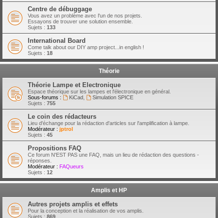
Centre de débuggage
Vous avez un problème avec l'un de nos projets.
Essayons de trouver une solution ensemble.
Sujets :
133
International Board
Come talk about our DIY amp project...in english !
Sujets :
18
Théorie
Théorie Lampe et Electronique
Espace théorique sur les lampes et l'électronique en général.
Sous-forums :
KiCad
,
Simulation SPICE
Sujets :
755
Le coin des rédacteurs
Lieu d'échange pour la rédaction d'articles sur l'amplification à lampe.
Modérateur :
jptrol
Sujets :
45
Propositions FAQ
Ce forum N'EST PAS une FAQ, mais un lieu de rédaction des questions -
réponses.
Modérateur :
FAQueurs
Sujets :
12
Amplis et HP
Autres projets amplis et effets
Pour la conception et la réalisation de vos amplis.
Sujets :
869