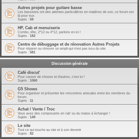
Autres projets pour guitare basse
Les bassistes ont des attentes particulières en matières de son, ce forum est
là pour eux.
Sujets :
59
HP, Cab et menuiserie
Combo, tête, 2*12 ou 4*12, parlons en ici !
Sujets :
182
Centre de débuggage et de rénovation Autres Projets
Pour réparer ou rénover un ampli qui n'est pas issu du site.
Sujets :
581
Discussion générale
Café discut'
Pour causer de choses et d'autres, c'est ici !
Sujets :
1060
G5 Shows
Pour organiser et présenter les rencontres amicales entre les membres du
forum.
Sujets :
11
Achat / Vente / Troc
Vous avez des composants en rab' ou du matos à échanger !
Sujets :
149
Le site
Tout ce qui touche au site et à son devenir
Sujets :
82