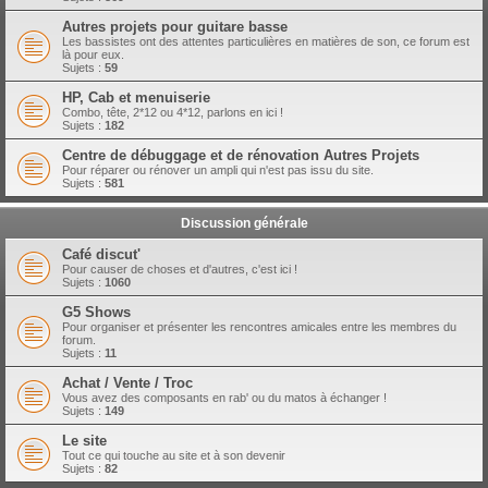
Autres projets pour guitare basse
Les bassistes ont des attentes particulières en matières de son, ce forum est
là pour eux.
Sujets :
59
HP, Cab et menuiserie
Combo, tête, 2*12 ou 4*12, parlons en ici !
Sujets :
182
Centre de débuggage et de rénovation Autres Projets
Pour réparer ou rénover un ampli qui n'est pas issu du site.
Sujets :
581
Discussion générale
Café discut'
Pour causer de choses et d'autres, c'est ici !
Sujets :
1060
G5 Shows
Pour organiser et présenter les rencontres amicales entre les membres du
forum.
Sujets :
11
Achat / Vente / Troc
Vous avez des composants en rab' ou du matos à échanger !
Sujets :
149
Le site
Tout ce qui touche au site et à son devenir
Sujets :
82