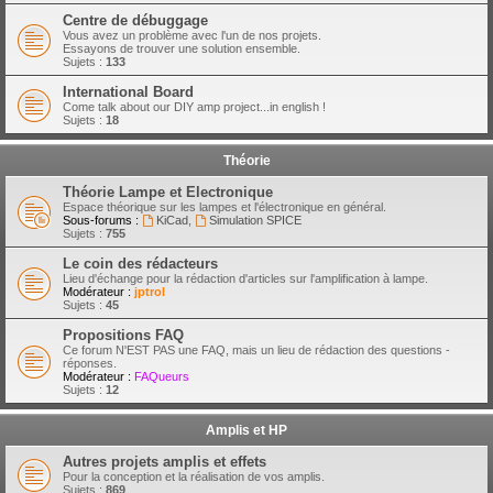
Centre de débuggage
Vous avez un problème avec l'un de nos projets.
Essayons de trouver une solution ensemble.
Sujets :
133
International Board
Come talk about our DIY amp project...in english !
Sujets :
18
Théorie
Théorie Lampe et Electronique
Espace théorique sur les lampes et l'électronique en général.
Sous-forums :
KiCad
,
Simulation SPICE
Sujets :
755
Le coin des rédacteurs
Lieu d'échange pour la rédaction d'articles sur l'amplification à lampe.
Modérateur :
jptrol
Sujets :
45
Propositions FAQ
Ce forum N'EST PAS une FAQ, mais un lieu de rédaction des questions -
réponses.
Modérateur :
FAQueurs
Sujets :
12
Amplis et HP
Autres projets amplis et effets
Pour la conception et la réalisation de vos amplis.
Sujets :
869