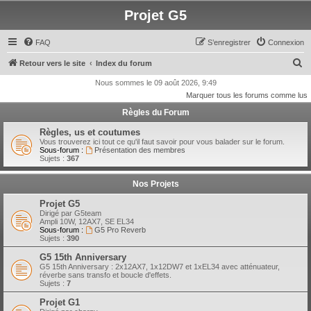
Projet G5
FAQ
S’enregistrer
Connexion
R
Retour vers le site
Index du forum
e
Nous sommes le 09 août 2026, 9:49
Marquer tous les forums comme lus
c
Règles du Forum
h
e
Règles, us et coutumes
Vous trouverez ici tout ce qu'il faut savoir pour vous balader sur le forum.
r
Sous-forum :
Présentation des membres
Sujets :
367
c
h
Nos Projets
e
Projet G5
r
Dirigé par G5team
Ampli 10W, 12AX7, SE EL34
Sous-forum :
G5 Pro Reverb
Sujets :
390
G5 15th Anniversary
G5 15th Anniversary : 2x12AX7, 1x12DW7 et 1xEL34 avec atténuateur,
réverbe sans transfo et boucle d'effets.
Sujets :
7
Projet G1