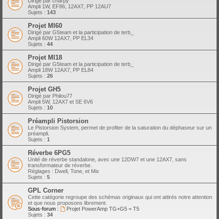
Dirigé par charpy
Ampli 1W, EF86, 12AX7, PP 12AU7
Sujets :
143
Projet MI60
Dirigé par G5team et la participation de terb_
Ampli 60W 12AX7, PP EL34
Sujets :
44
Projet MI18
Dirigé par G5team et la participation de terb_
Ampli 18W 12AX7, PP EL84
Sujets :
26
Projet GH5
Dirigé par Philou77
Ampli 5W, 12AX7 et SE 6V6
Sujets :
10
Préampli Pistorsion
Le Pistorsion System, permet de profiter de la saturation du déphaseur sur un
préampli.
Sujets :
1
Réverbe 6PG5
Unité de réverbe standalone, avec une 12DW7 et une 12AX7, sans
transformateur de réverbe.
Réglages : Dwell, Tone, et Mix
Sujets :
5
GPL Corner
Cette catégorie regroupe des schémas originaux qui ont attirés notre attention
et que nous proposons librement.
Sous-forum :
Projet PowerAmp TG+G5 = T5
Sujets :
34