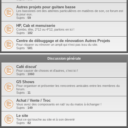
Autres projets pour guitare basse
Les bassistes ont des attentes particulières en matières de son, ce forum est
là pour eux.
Sujets :
59
HP, Cab et menuiserie
Combo, tête, 2*12 ou 4*12, parlons en ici !
Sujets :
182
Centre de débuggage et de rénovation Autres Projets
Pour réparer ou rénover un ampli qui n'est pas issu du site.
Sujets :
581
Discussion générale
Café discut'
Pour causer de choses et d'autres, c'est ici !
Sujets :
1060
G5 Shows
Pour organiser et présenter les rencontres amicales entre les membres du
forum.
Sujets :
11
Achat / Vente / Troc
Vous avez des composants en rab' ou du matos à échanger !
Sujets :
149
Le site
Tout ce qui touche au site et à son devenir
Sujets :
82