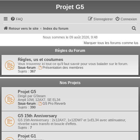
Projet G5
FAQ
S’enregistrer
Connexion
R
Retour vers le site
Index du forum
e
Nous sommes le 09 août 2026, 9:48
Marquer tous les forums comme lus
c
Règles du Forum
h
e
Règles, us et coutumes
Vous trouverez ici tout ce qu'il faut savoir pour vous balader sur le forum.
r
Sous-forum :
Présentation des membres
Sujets :
367
c
h
Nos Projets
e
Projet G5
r
Dirigé par G5team
Ampli 10W, 12AX7, SE EL34
Sous-forum :
G5 Pro Reverb
Sujets :
390
G5 15th Anniversary
G5 15th Anniversary : 2x12AX7, 1x12DW7 et 1xEL34 avec atténuateur,
réverbe sans transfo et boucle d'effets.
Sujets :
7
Projet G1