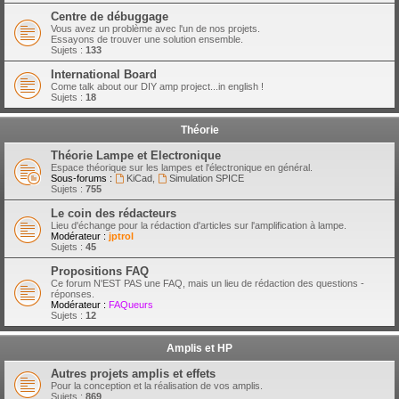
Centre de débuggage
Vous avez un problème avec l'un de nos projets.
Essayons de trouver une solution ensemble.
Sujets :
133
International Board
Come talk about our DIY amp project...in english !
Sujets :
18
Théorie
Théorie Lampe et Electronique
Espace théorique sur les lampes et l'électronique en général.
Sous-forums :
KiCad
,
Simulation SPICE
Sujets :
755
Le coin des rédacteurs
Lieu d'échange pour la rédaction d'articles sur l'amplification à lampe.
Modérateur :
jptrol
Sujets :
45
Propositions FAQ
Ce forum N'EST PAS une FAQ, mais un lieu de rédaction des questions -
réponses.
Modérateur :
FAQueurs
Sujets :
12
Amplis et HP
Autres projets amplis et effets
Pour la conception et la réalisation de vos amplis.
Sujets :
869