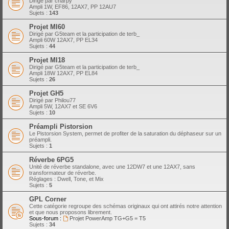
Dirigé par charpy
Ampli 1W, EF86, 12AX7, PP 12AU7
Sujets :
143
Projet MI60
Dirigé par G5team et la participation de terb_
Ampli 60W 12AX7, PP EL34
Sujets :
44
Projet MI18
Dirigé par G5team et la participation de terb_
Ampli 18W 12AX7, PP EL84
Sujets :
26
Projet GH5
Dirigé par Philou77
Ampli 5W, 12AX7 et SE 6V6
Sujets :
10
Préampli Pistorsion
Le Pistorsion System, permet de profiter de la saturation du déphaseur sur un
préampli.
Sujets :
1
Réverbe 6PG5
Unité de réverbe standalone, avec une 12DW7 et une 12AX7, sans
transformateur de réverbe.
Réglages : Dwell, Tone, et Mix
Sujets :
5
GPL Corner
Cette catégorie regroupe des schémas originaux qui ont attirés notre attention
et que nous proposons librement.
Sous-forum :
Projet PowerAmp TG+G5 = T5
Sujets :
34