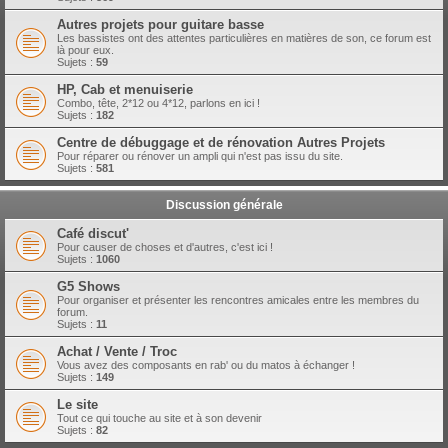
Autres projets pour guitare basse
Les bassistes ont des attentes particulières en matières de son, ce forum est
là pour eux.
Sujets :
59
HP, Cab et menuiserie
Combo, tête, 2*12 ou 4*12, parlons en ici !
Sujets :
182
Centre de débuggage et de rénovation Autres Projets
Pour réparer ou rénover un ampli qui n'est pas issu du site.
Sujets :
581
Discussion générale
Café discut'
Pour causer de choses et d'autres, c'est ici !
Sujets :
1060
G5 Shows
Pour organiser et présenter les rencontres amicales entre les membres du
forum.
Sujets :
11
Achat / Vente / Troc
Vous avez des composants en rab' ou du matos à échanger !
Sujets :
149
Le site
Tout ce qui touche au site et à son devenir
Sujets :
82