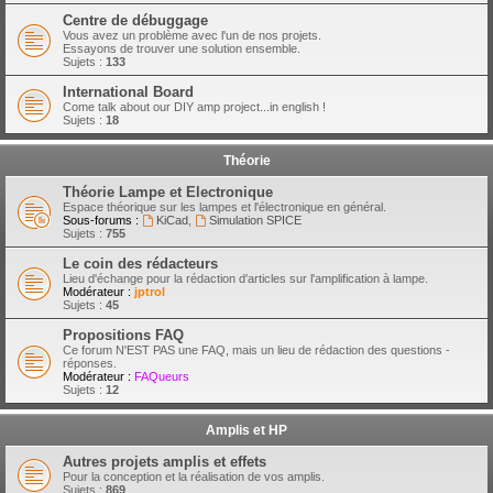
Centre de débuggage
Vous avez un problème avec l'un de nos projets.
Essayons de trouver une solution ensemble.
Sujets :
133
International Board
Come talk about our DIY amp project...in english !
Sujets :
18
Théorie
Théorie Lampe et Electronique
Espace théorique sur les lampes et l'électronique en général.
Sous-forums :
KiCad
,
Simulation SPICE
Sujets :
755
Le coin des rédacteurs
Lieu d'échange pour la rédaction d'articles sur l'amplification à lampe.
Modérateur :
jptrol
Sujets :
45
Propositions FAQ
Ce forum N'EST PAS une FAQ, mais un lieu de rédaction des questions -
réponses.
Modérateur :
FAQueurs
Sujets :
12
Amplis et HP
Autres projets amplis et effets
Pour la conception et la réalisation de vos amplis.
Sujets :
869