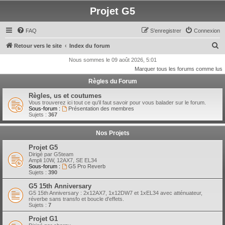
Projet G5
FAQ
S’enregistrer
Connexion
R
Retour vers le site
Index du forum
e
Nous sommes le 09 août 2026, 5:01
Marquer tous les forums comme lus
c
Règles du Forum
h
e
Règles, us et coutumes
Vous trouverez ici tout ce qu'il faut savoir pour vous balader sur le forum.
r
Sous-forum :
Présentation des membres
Sujets :
367
c
h
Nos Projets
e
Projet G5
r
Dirigé par G5team
Ampli 10W, 12AX7, SE EL34
Sous-forum :
G5 Pro Reverb
Sujets :
390
G5 15th Anniversary
G5 15th Anniversary : 2x12AX7, 1x12DW7 et 1xEL34 avec atténuateur,
réverbe sans transfo et boucle d'effets.
Sujets :
7
Projet G1