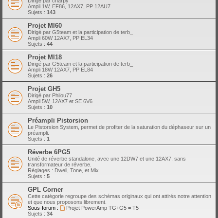
Dirigé par charpy
Ampli 1W, EF86, 12AX7, PP 12AU7
Sujets :
143
Projet MI60
Dirigé par G5team et la participation de terb_
Ampli 60W 12AX7, PP EL34
Sujets :
44
Projet MI18
Dirigé par G5team et la participation de terb_
Ampli 18W 12AX7, PP EL84
Sujets :
26
Projet GH5
Dirigé par Philou77
Ampli 5W, 12AX7 et SE 6V6
Sujets :
10
Préampli Pistorsion
Le Pistorsion System, permet de profiter de la saturation du déphaseur sur un
préampli.
Sujets :
1
Réverbe 6PG5
Unité de réverbe standalone, avec une 12DW7 et une 12AX7, sans
transformateur de réverbe.
Réglages : Dwell, Tone, et Mix
Sujets :
5
GPL Corner
Cette catégorie regroupe des schémas originaux qui ont attirés notre attention
et que nous proposons librement.
Sous-forum :
Projet PowerAmp TG+G5 = T5
Sujets :
34