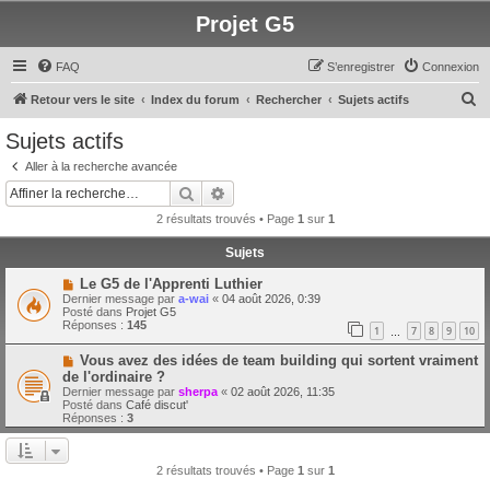
Projet G5
FAQ
S’enregistrer
Connexion
R
Retour vers le site
Index du forum
Rechercher
Sujets actifs
e
Sujets actifs
c
Aller à la recherche avancée
h
Rechercher
Recherche avancée
e
2 résultats trouvés • Page
1
sur
1
r
Sujets
c
N
Le G5 de l'Apprenti Luthier
h
o
Dernier message par
a-wai
«
04 août 2026, 0:39
u
e
Posté dans
Projet G5
v
Réponses :
145
1
7
8
9
10
e
…
r
a
N
Vous avez des idées de team building qui sortent vraiment
u
o
m
de l'ordinaire ?
u
e
Dernier message par
sherpa
«
02 août 2026, 11:35
v
s
Posté dans
Café discut'
e
s
Réponses :
3
a
a
u
g
m
e
e
2 résultats trouvés • Page
1
sur
1
s
s