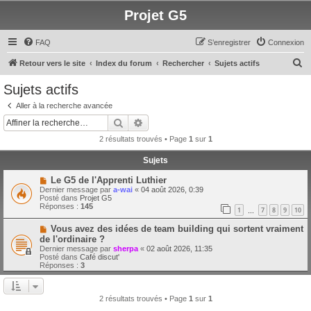
Projet G5
FAQ
S’enregistrer
Connexion
R
Retour vers le site
Index du forum
Rechercher
Sujets actifs
e
Sujets actifs
c
Aller à la recherche avancée
h
Rechercher
Recherche avancée
e
2 résultats trouvés • Page
1
sur
1
r
Sujets
c
N
Le G5 de l'Apprenti Luthier
h
o
Dernier message par
a-wai
«
04 août 2026, 0:39
u
e
Posté dans
Projet G5
v
Réponses :
145
1
7
8
9
10
e
…
r
a
N
Vous avez des idées de team building qui sortent vraiment
u
o
m
de l'ordinaire ?
u
e
Dernier message par
sherpa
«
02 août 2026, 11:35
v
s
Posté dans
Café discut'
e
s
Réponses :
3
a
a
u
g
m
e
e
2 résultats trouvés • Page
1
sur
1
s
s