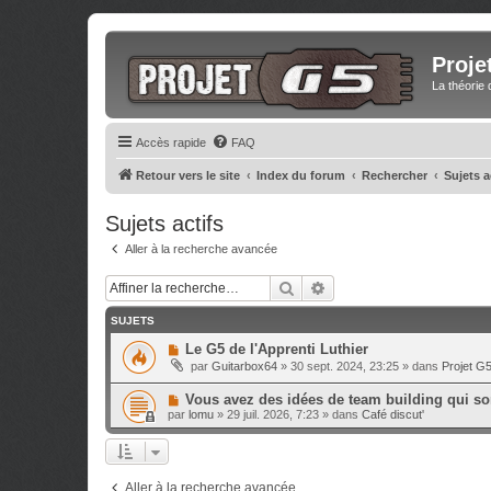
Proje
La théorie 
Accès rapide
FAQ
Retour vers le site
Index du forum
Rechercher
Sujets a
Sujets actifs
Aller à la recherche avancée
Rechercher
Recherche avancée
SUJETS
N
Le G5 de l'Apprenti Luthier
o
par
Guitarbox64
»
30 sept. 2024, 23:25
» dans
Projet G
u
v
N
Vous avez des idées de team building qui sor
e
o
a
par
lomu
»
29 juil. 2026, 7:23
» dans
Café discut'
u
u
v
m
e
e
a
s
u
s
Aller à la recherche avancée
m
a