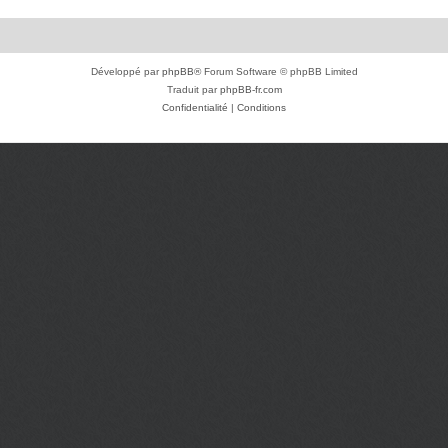
Développé par
phpBB
® Forum Software © phpBB Limited
Traduit par
phpBB-fr.com
Confidentialité
|
Conditions