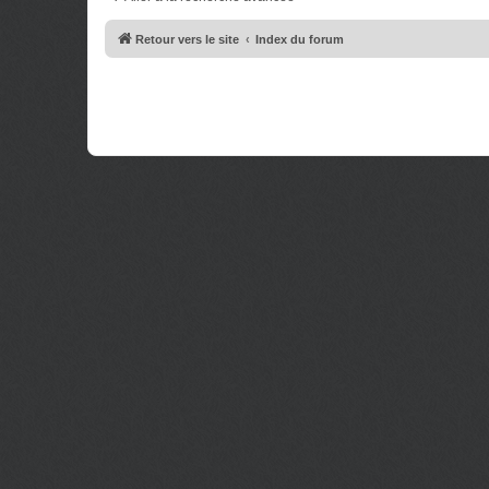
e
g
s
e
s
Retour vers le site
Index du forum
a
g
e