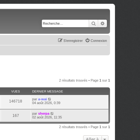
Rechercher
Recherche avancé
S’enregistrer
Connexion
2 résultats trouvés • Page
1
sur
1
VUES
DERNIER MESSAGE
par
a-wai
146718
04 août 2026, 0:39
par
sherpa
167
02 août 2026, 11:35
2 résultats trouvés • Page
1
sur
1
Aller à