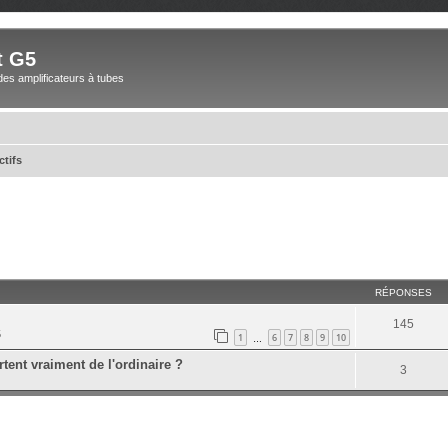
t G5
des amplificateurs à tubes
ctifs
RÉPONSES
145
5
1
6
7
8
9
10
…
tent vraiment de l'ordinaire ?
3