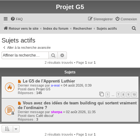
Projet G5
FAQ
S’enregistrer
Connexion
R
Retour vers le site
Index du forum
Rechercher
Sujets actifs
e
Sujets actifs
c
Aller à la recherche avancée
h
Rechercher
Recherche avancée
e
2 résultats trouvés • Page
1
sur
1
r
Sujets
c
N
Le G5 de l'Apprenti Luthier
h
o
Dernier message par
a-wai
«
04 août 2026, 0:39
u
e
Posté dans
Projet G5
v
Réponses :
145
1
7
8
9
10
e
…
r
a
N
Vous avez des idées de team building qui sortent vraiment
u
o
m
de l'ordinaire ?
u
e
Dernier message par
sherpa
«
02 août 2026, 11:35
v
s
Posté dans
Café discut'
e
s
Réponses :
3
a
a
u
g
m
e
e
2 résultats trouvés • Page
1
sur
1
s
s