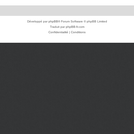
Développé par
phpBB
® Forum Software © phpBB Limited
Traduit par
phpBB-fr.com
Confidentialité
|
Conditions