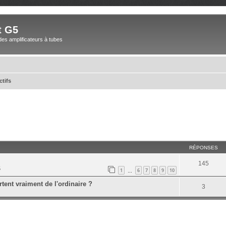
t G5
des amplificateurs à tubes
ctifs
RÉPONSES
145
5
1
6
7
8
9
10
…
tent vraiment de l'ordinaire ?
3