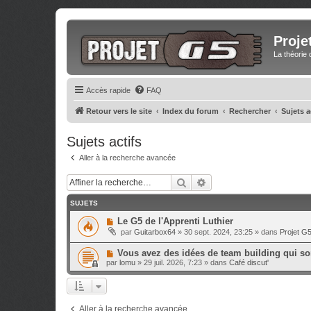
Proje
La théorie 
Accès rapide
FAQ
Retour vers le site
Index du forum
Rechercher
Sujets a
Sujets actifs
Aller à la recherche avancée
Rechercher
Recherche avancée
SUJETS
N
Le G5 de l'Apprenti Luthier
o
par
Guitarbox64
»
30 sept. 2024, 23:25
» dans
Projet G
u
v
N
Vous avez des idées de team building qui sor
e
o
a
par
lomu
»
29 juil. 2026, 7:23
» dans
Café discut'
u
u
v
m
e
e
a
s
u
s
Aller à la recherche avancée
m
a