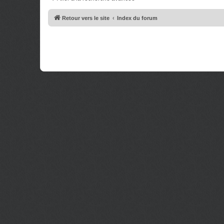
e
g
s
e
s
Retour vers le site
Index du forum
a
g
e