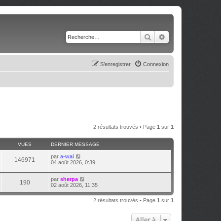
Rechercher
Recherche avancé
S’enregistrer
Connexion
2 résultats trouvés • Page
1
sur
1
VUES
DERNIER MESSAGE
par
a-wai
146971
04 août 2026, 0:39
par
sherpa
190
02 août 2026, 11:35
2 résultats trouvés • Page
1
sur
1
Aller à