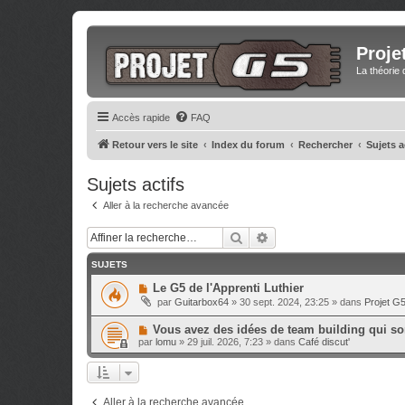
Proje
La théorie 
Accès rapide
FAQ
Retour vers le site
Index du forum
Rechercher
Sujets a
Sujets actifs
Aller à la recherche avancée
Rechercher
Recherche avancée
SUJETS
N
Le G5 de l'Apprenti Luthier
o
par
Guitarbox64
»
30 sept. 2024, 23:25
» dans
Projet G
u
v
N
Vous avez des idées de team building qui sor
e
o
a
par
lomu
»
29 juil. 2026, 7:23
» dans
Café discut'
u
u
v
m
e
e
a
s
u
s
Aller à la recherche avancée
m
a