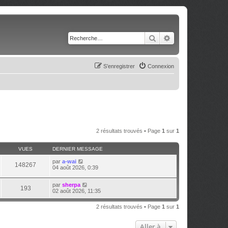
Rechercher
Recherche avancé
S’enregistrer
Connexion
2 résultats trouvés • Page
1
sur
1
VUES
DERNIER MESSAGE
par
a-wai
148267
04 août 2026, 0:39
par
sherpa
193
02 août 2026, 11:35
2 résultats trouvés • Page
1
sur
1
Aller à