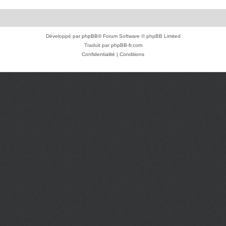
Développé par
phpBB
® Forum Software © phpBB Limited
Traduit par
phpBB-fr.com
Confidentialité
|
Conditions