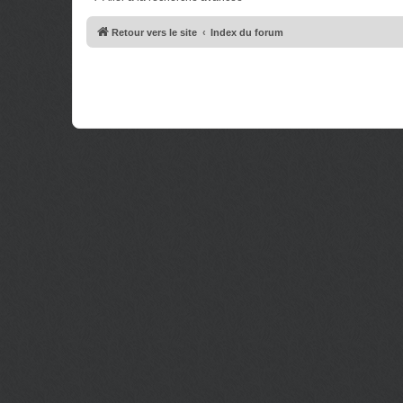
e
g
s
e
s
Retour vers le site
Index du forum
a
g
e