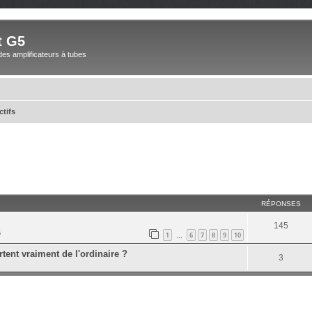
t G5
des amplificateurs à tubes
ctifs
RÉPONSES
145
5
1
6
7
8
9
10
…
tent vraiment de l'ordinaire ?
3