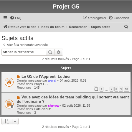
Projet G5
FAQ
S’enregistrer
Connexion
R
Retour vers le site
Index du forum
Rechercher
Sujets actifs
e
Sujets actifs
c
Aller à la recherche avancée
h
Rechercher
Recherche avancée
e
2 résultats trouvés • Page
1
sur
1
r
Sujets
c
N
Le G5 de l'Apprenti Luthier
h
o
Dernier message par
a-wai
«
04 août 2026, 0:39
u
e
Posté dans
Projet G5
v
Réponses :
145
1
7
8
9
10
e
…
r
a
N
Vous avez des idées de team building qui sortent vraiment
u
o
m
de l'ordinaire ?
u
e
Dernier message par
sherpa
«
02 août 2026, 11:35
v
s
Posté dans
Café discut'
e
s
Réponses :
3
a
a
u
g
m
e
e
2 résultats trouvés • Page
1
sur
1
s
s