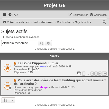
Projet G5
FAQ
S’enregistrer
Connexion
R
Retour vers le site
Index du forum
Rechercher
Sujets actifs
e
Sujets actifs
c
Aller à la recherche avancée
h
Rechercher
Recherche avancée
e
2 résultats trouvés • Page
1
sur
1
r
Sujets
c
N
Le G5 de l'Apprenti Luthier
h
o
Dernier message par
a-wai
«
04 août 2026, 0:39
u
e
Posté dans
Projet G5
v
Réponses :
145
1
7
8
9
10
e
…
r
a
N
Vous avez des idées de team building qui sortent vraiment
u
o
m
de l'ordinaire ?
u
e
Dernier message par
sherpa
«
02 août 2026, 11:35
v
s
Posté dans
Café discut'
e
s
Réponses :
3
a
a
u
g
m
e
e
2 résultats trouvés • Page
1
sur
1
s
s