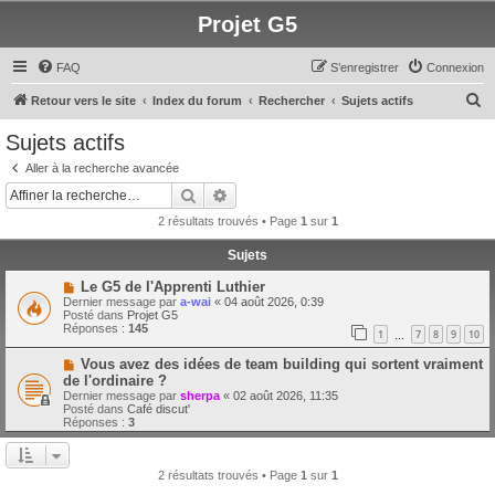
Projet G5
FAQ
S’enregistrer
Connexion
R
Retour vers le site
Index du forum
Rechercher
Sujets actifs
e
Sujets actifs
c
Aller à la recherche avancée
h
Rechercher
Recherche avancée
e
2 résultats trouvés • Page
1
sur
1
r
Sujets
c
N
Le G5 de l'Apprenti Luthier
h
o
Dernier message par
a-wai
«
04 août 2026, 0:39
u
e
Posté dans
Projet G5
v
Réponses :
145
1
7
8
9
10
e
…
r
a
N
Vous avez des idées de team building qui sortent vraiment
u
o
m
de l'ordinaire ?
u
e
Dernier message par
sherpa
«
02 août 2026, 11:35
v
s
Posté dans
Café discut'
e
s
Réponses :
3
a
a
u
g
m
e
e
2 résultats trouvés • Page
1
sur
1
s
s