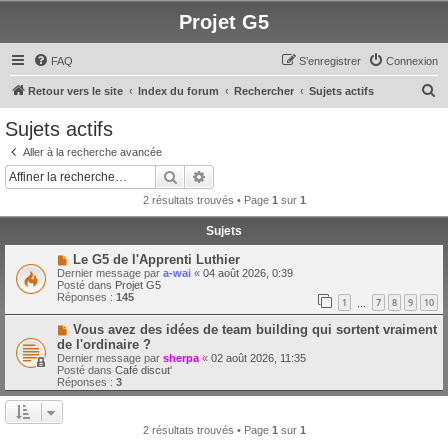
Projet G5
FAQ
S’enregistrer
Connexion
R
Retour vers le site
Index du forum
Rechercher
Sujets actifs
e
Sujets actifs
c
Aller à la recherche avancée
h
Rechercher
Recherche avancée
e
2 résultats trouvés • Page
1
sur
1
r
Sujets
c
N
Le G5 de l'Apprenti Luthier
h
o
Dernier message par
a-wai
«
04 août 2026, 0:39
u
e
Posté dans
Projet G5
v
Réponses :
145
1
7
8
9
10
e
…
r
a
N
Vous avez des idées de team building qui sortent vraiment
u
o
m
de l'ordinaire ?
u
e
Dernier message par
sherpa
«
02 août 2026, 11:35
v
s
Posté dans
Café discut'
e
s
Réponses :
3
a
a
u
g
m
e
e
2 résultats trouvés • Page
1
sur
1
s
s