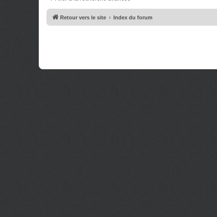
e
g
s
e
s
Retour vers le site
Index du forum
a
g
e