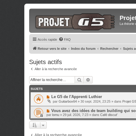
Proje
La théorie 
Accès rapide
FAQ
Retour vers le site
Index du forum
Rechercher
Sujets a
Sujets actifs
Aller à la recherche avancée
Rechercher
Recherche avancée
SUJETS
N
Le G5 de l'Apprenti Luthier
o
par
Guitarbox64
»
30 sept. 2024, 23:25
» dans
Projet G
u
v
N
Vous avez des idées de team building qui sor
e
o
a
par
lomu
»
29 juil. 2026, 7:23
» dans
Café discut'
u
u
v
m
e
e
a
s
u
s
Aller à la recherche avancée
m
a