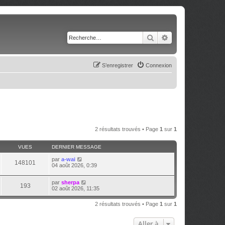
Rechercher
Recherche avancé
S’enregistrer
Connexion
2 résultats trouvés • Page
1
sur
1
VUES
DERNIER MESSAGE
par
a-wai
148101
04 août 2026, 0:39
par
sherpa
193
02 août 2026, 11:35
2 résultats trouvés • Page
1
sur
1
Aller à