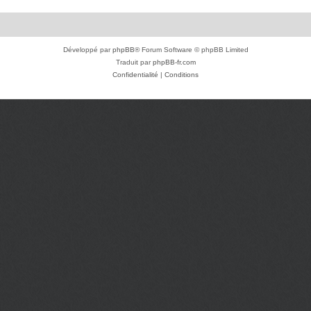
Développé par
phpBB
® Forum Software © phpBB Limited
Traduit par
phpBB-fr.com
Confidentialité
|
Conditions