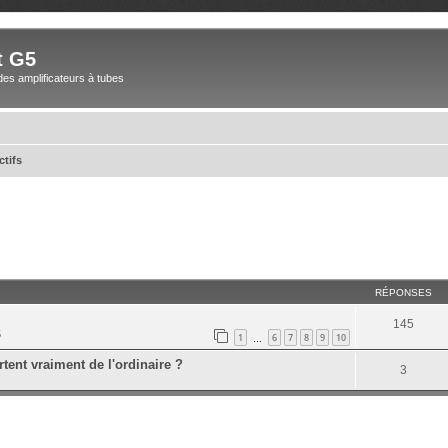
t G5
des amplificateurs à tubes
ctifs
RÉPONSES
145
5
1
6
7
8
9
10
…
tent vraiment de l'ordinaire ?
3